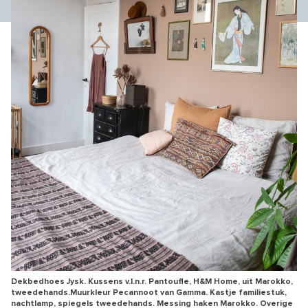
Dekbedhoes Jysk. Kussens v.l.n.r. Pantoufle, H&M Home, uit Marokko,
tweedehands.Muurkleur Pecannoot van Gamma. Kastje familiestuk,
nachtlamp, spiegels tweedehands. Messing haken Marokko. Overige