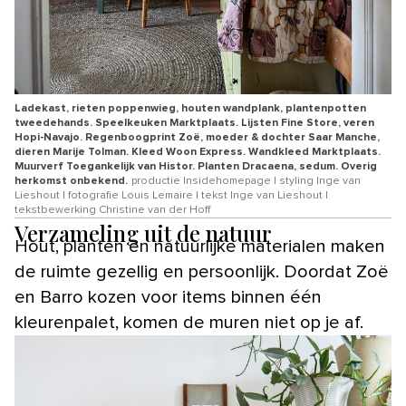
Ladekast, rieten poppenwieg, houten wandplank, plantenpotten
tweedehands. Speelkeuken Marktplaats. Lijsten Fine Store, veren
Hopi-Navajo. Regenboogprint Zoë, moeder & dochter Saar Manche,
dieren Marije Tolman. Kleed Woon Express. Wandkleed Marktplaats.
Muurverf Toegankelijk van Histor. Planten Dracaena, sedum. Overig
herkomst onbekend.
productie Insidehomepage | styling Inge van
Lieshout | fotografie Louis Lemaire | tekst Inge van Lieshout |
tekstbewerking Christine van der Hoff
Verzameling uit de natuur
Hout, planten en natuurlijke materialen maken
de ruimte gezellig en persoonlijk. Doordat Zoë
en Barro kozen voor items binnen één
kleurenpalet, komen de muren niet op je af.