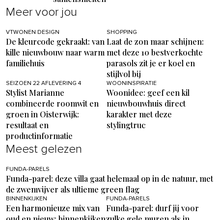
Meer voor jou
VTWONEN DESIGN
SHOPPING
De kleurcode gekraakt: van
Laat de zon maar schijnen:
kille nieuwbouw naar warm
met deze 10 bestverkochte
familiehuis
parasols zit je er koel en
stijlvol bij
SEIZOEN 22 AFLEVERING 4
WOONINSPIRATIE
Stylist Marianne
Woonidee: geef een kil
combineerde roomwit en
nieuwbouwhuis direct
groen in Oisterwijk:
karakter met deze
resultaat en
stylingtruc
productinformatie
Meest gelezen
FUNDA-PARELS
Funda-parel: deze villa gaat helemaal op in de natuur, met
de zwemvijver als ultieme green flag
BINNENKIJKEN
FUNDA-PARELS
Een harmonieuze mix van
Funda-parel: durf jij voor
oud en nieuw: binnenkijken
zulke gele muren als in