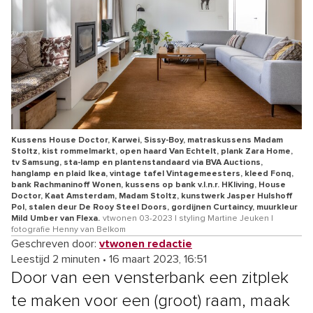
Kussens House Doctor, Karwei, Sissy-Boy, matraskussens Madam
Stoltz, kist rommelmarkt, open haard Van Echtelt, plank Zara Home,
tv Samsung, sta-lamp en plantenstandaard via BVA Auctions,
hanglamp en plaid Ikea, vintage tafel Vintagemeesters, kleed Fonq,
bank Rachmaninoff Wonen, kussens op bank v.l.n.r. HKliving, House
Doctor, Kaat Amsterdam, Madam Stoltz, kunstwerk Jasper Hulshoff
Pol, stalen deur De Rooy Steel Doors, gordijnen Curtaincy, muurkleur
Mild Umber van Flexa.
vtwonen 03-2023 | styling Martine Jeuken |
fotografie Henny van Belkom
Geschreven door:
vtwonen redactie
Leestijd 2 minuten
•
16 maart 2023, 16:51
Door van een vensterbank een zitplek
te maken voor een (groot) raam, maak