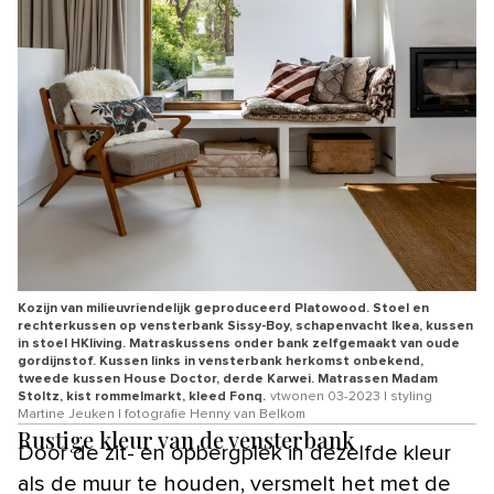
Kozijn van milieuvriendelijk geproduceerd Platowood. Stoel en
rechterkussen op vensterbank Sissy-Boy, schapenvacht Ikea, kussen
in stoel HKliving. Matraskussens onder bank zelfgemaakt van oude
gordijnstof. Kussen links in vensterbank herkomst onbekend,
tweede kussen House Doctor, derde Karwei. Matrassen Madam
Stoltz, kist rommelmarkt, kleed Fonq.
vtwonen 03-2023 | styling
Martine Jeuken | fotografie Henny van Belkom
Rustige kleur van de vensterbank
Door de zit- en opbergplek in dezelfde kleur
als de muur te houden, versmelt het met de