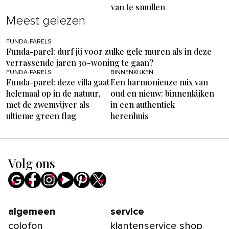
van te smullen
Meest gelezen
FUNDA-PARELS
Funda-parel: durf jij voor zulke gele muren als in deze
verrassende jaren 30-woning te gaan?
FUNDA-PARELS
BINNENKIJKEN
Funda-parel: deze villa gaat
Een harmonieuze mix van
helemaal op in de natuur,
oud en nieuw: binnenkijken
met de zwemvijver als
in een authentiek
ultieme green flag
herenhuis
Volg ons
algemeen
service
colofon
klantenservice shop