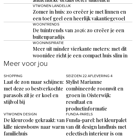
VTWONEN LANDELIJK
Zomer in huis: zo creëer je met linnen en
een toef geel een heerlijk vakantiegevoel
WOONTRENDS
De tuintrends van 2026: zo creëer je een
buitenparadijs
WOONINSPIRATIE
Meer uit minder vierkante meters: met dit
woonidee richt je een compact huis slim in
Meer voor jou
SHOPPING
SEIZOEN 22 AFLEVERING 4
Laat de zon maar schijnen:
Stylist Marianne
met deze 10 bestverkochte
combineerde roomwit en
parasols zit je er koel en
groen in Oisterwijk:
stijlvol bij
resultaat en
productinformatie
VTWONEN DESIGN
FUNDA-PARELS
De kleurcode gekraakt: van
Funda-parel: het kleurpalet
kille nieuwbouw naar warm
van dit design landhuis met
familiehuis
eclectisch interieur is om