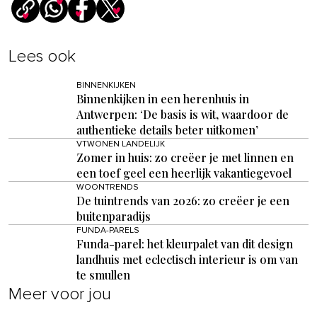
Lees ook
BINNENKIJKEN
Binnenkijken in een herenhuis in
Antwerpen: ‘De basis is wit, waardoor de
authentieke details beter uitkomen’
VTWONEN LANDELIJK
Zomer in huis: zo creëer je met linnen en
een toef geel een heerlijk vakantiegevoel
WOONTRENDS
De tuintrends van 2026: zo creëer je een
buitenparadijs
FUNDA-PARELS
Funda-parel: het kleurpalet van dit design
landhuis met eclectisch interieur is om van
te smullen
Meer voor jou