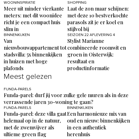
WOONINSPIRATIE
SHOPPING
Meer uit minder vierkante
Laat de zon maar schijnen:
meters: met dit woonidee
met deze 10 bestverkochte
richt je een compact huis
parasols zit je er koel en
slim in
stijlvol bij
BINNENKIJKEN
SEIZOEN 22 AFLEVERING 4
Van
Stylist Marianne
nieuwbouwappartement tot
combineerde roomwit en
stadsvilla: 5x binnenkijken
groen in Oisterwijk:
in huizen met hoge
resultaat en
plafonds
productinformatie
Meest gelezen
FUNDA-PARELS
Funda-parel: durf jij voor zulke gele muren als in deze
verrassende jaren 30-woning te gaan?
FUNDA-PARELS
BINNENKIJKEN
Funda-parel: deze villa gaat
Een harmonieuze mix van
helemaal op in de natuur,
oud en nieuw: binnenkijken
met de zwemvijver als
in een authentiek
ultieme green flag
herenhuis