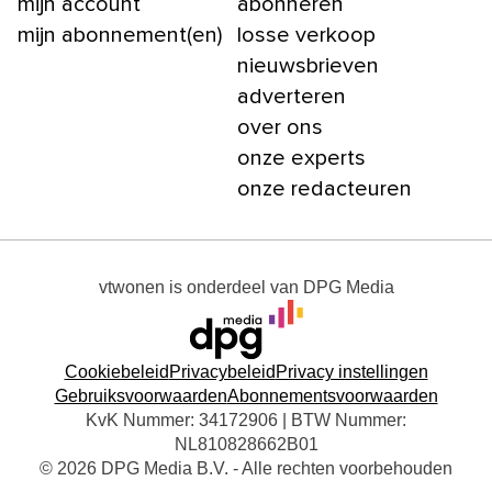
mijn account
abonneren
mijn abonnement(en)
losse verkoop
nieuwsbrieven
adverteren
over ons
onze experts
onze redacteuren
vtwonen
is onderdeel van
DPG Media
Cookiebeleid
Privacybeleid
Privacy instellingen
Gebruiksvoorwaarden
Abonnementsvoorwaarden
KvK Nummer: 34172906 | BTW Nummer:
NL810828662B01
© 2026 DPG Media B.V. - Alle rechten voorbehouden