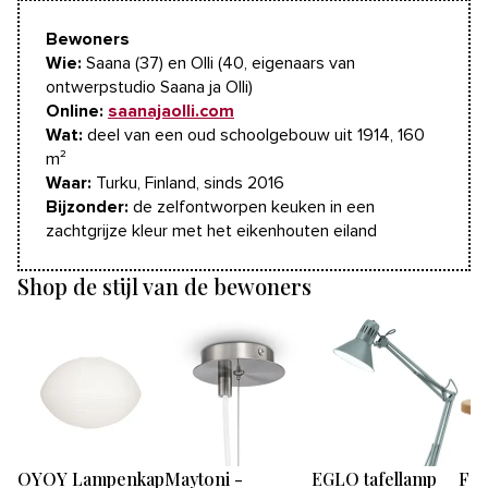
Bewoners
Wie:
Saana (37) en Olli (40, eigenaars van
ontwerpstudio Saana ja Olli)
Online:
saanajaolli.com
Wat:
deel van een oud schoolgebouw uit 1914, 160
m²
Waar:
Turku, Finland, sinds 2016
Bijzonder:
de zelfontworpen keuken in een
zachtgrijze kleur met het eikenhouten eiland
Shop de stijl van de bewoners
OYOY Lampenkap
Maytoni -
EGLO tafellamp
Fam