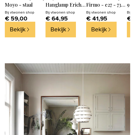
Moyo - staal
Hanglamp Erich -
Firmo - e27 - 73
9 E
Nikkel - Ø15
cm - zilver
Nat
Bij
vtwonen shop
Bij
vtwonen shop
Bij
vtwonen shop
Bij
v
€ 59,00
€ 64,95
€ 41,95
€ 
Arm
Rot
Bekijk
Bekijk
Bekijk
B