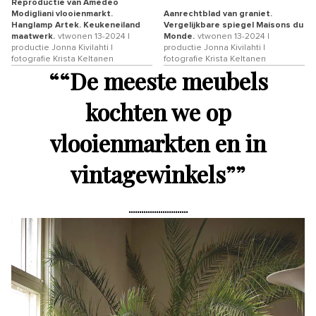
Reproductie van Amedeo
Modigliani vlooienmarkt.
Aanrechtblad van graniet.
Hanglamp Artek. Keukeneiland
Vergelijkbare spiegel Maisons du
maatwerk.
vtwonen 13-2024 |
Monde.
vtwonen 13-2024 |
productie Jonna Kivilahti |
productie Jonna Kivilahti |
fotografie Krista Keltanen
fotografie Krista Keltanen
“
“De meeste meubels
kochten we op
vlooienmarkten en in
vintagewinkels”
”