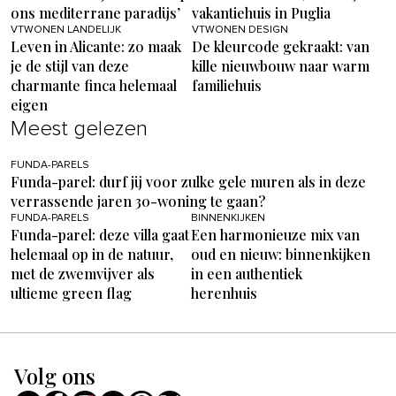
ons mediterrane paradijs’
vakantiehuis in Puglia
VTWONEN LANDELIJK
VTWONEN DESIGN
Leven in Alicante: zo maak
De kleurcode gekraakt: van
je de stijl van deze
kille nieuwbouw naar warm
charmante finca helemaal
familiehuis
eigen
Meest gelezen
FUNDA-PARELS
Funda-parel: durf jij voor zulke gele muren als in deze
verrassende jaren 30-woning te gaan?
FUNDA-PARELS
BINNENKIJKEN
Funda-parel: deze villa gaat
Een harmonieuze mix van
helemaal op in de natuur,
oud en nieuw: binnenkijken
met de zwemvijver als
in een authentiek
ultieme green flag
herenhuis
Volg ons