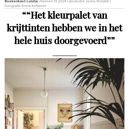
Boekenkast Lundia
vtwonen 13-2024 | productie Jonna Kivilahti |
fotografie Krista Keltanen
“
“Het kleurpalet van
krijttinten hebben we in het
hele huis doorgevoerd”
”