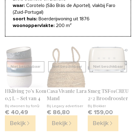
waar:
Corotelo (São Brás de Aportel), vlakbij Faro
(Zuid-Portugal)
soort huis:
Boerderijwoning uit 1876
woonoppervlakte:
200 m²
Niet beschikbaar
Niet beschikbaar
Niet beschikbaar
HKliving 70’s Kom
Casa Vivante Lara
Smeg TSF01CREU
0,5 L – Set van 4
Mand
2×2 Broodrooster
Bij
vtwonen by fonQ
Bij
Legacy advertiser
Bij
Blokker
€ 40,49
€ 86,80
€ 159,00
Bekijk
Bekijk
Bekijk