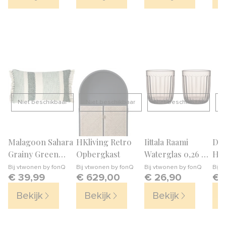
Niet beschikbaar
Niet beschikbaar
Niet beschikbaar
N
Malagoon Sahara
HKliving Retro
Iittala Raami
Dut
Grainy Green
Opbergkast
Waterglas 0,26 L
Ha
Sierkussen 35 x 60
– 2 st.
Bij
vtwonen by fonQ
Bij
vtwonen by fonQ
Bij
vtwonen by fonQ
Bij
v
€ 39,99
€ 629,00
€ 26,90
€ 
cm
Bekijk
Bekijk
Bekijk
B