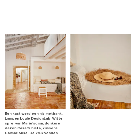
Een kast werd een nis metbank.
Lampen Loulé DesignLab. Witte
sprei van Marie’soma, donkere
deken CasaCubista, kussens
CalmaHouse. De kruk vonden