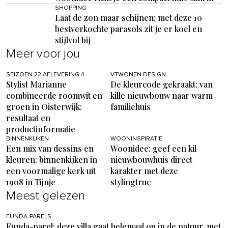
SHOPPING
Laat de zon maar schijnen: met deze 10
bestverkochte parasols zit je er koel en
stijlvol bij
Meer voor jou
SEIZOEN 22 AFLEVERING 4
VTWONEN DESIGN
Stylist Marianne
De kleurcode gekraakt: van
combineerde roomwit en
kille nieuwbouw naar warm
groen in Oisterwijk:
familiehuis
resultaat en
productinformatie
BINNENKIJKEN
WOONINSPIRATIE
Een mix van dessins en
Woonidee: geef een kil
kleuren: binnenkijken in
nieuwbouwhuis direct
een voormalige kerk uit
karakter met deze
1908 in Tijnje
stylingtruc
Meest gelezen
FUNDA-PARELS
Funda-parel: deze villa gaat helemaal op in de natuur, met