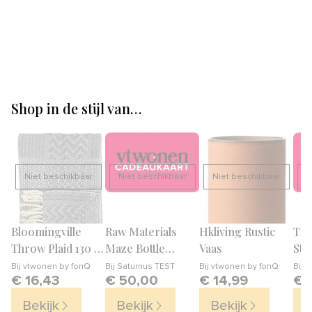
Shop in de stijl van…
Niet beschikbaar
Niet beschikbaar
Niet beschikbaar
N
Bloomingville
Raw Materials
Hkliving Rustic
Tis
Throw Plaid 130 x
Maze Bottle
Vaas
Stu
160 cm
Hanglamp
Pla
Bij
vtwonen by fonQ
Bij
Saturnus TEST
Bij
vtwonen by fonQ
Bij
S
€ 16,43
€ 50,00
€ 14,99
€ 
– N
Bekijk
Bekijk
Bekijk
B