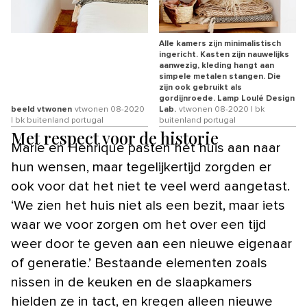
Alle kamers zijn minimalistisch
ingericht. Kasten zijn nauwelijks
aanwezig, kleding hangt aan
simpele metalen stangen. Die
zijn ook gebruikt als
gordijnroede. Lamp Loulé Design
beeld vtwonen
vtwonen 08-2020
Lab.
vtwonen 08-2020 | bk
| bk buitenland portugal
buitenland portugal
Met respect voor de historie
Marie en Henrique pasten het huis aan naar
hun wensen, maar tegelijkertijd zorgden er
ook voor dat het niet te veel werd aangetast.
‘We zien het huis niet als een bezit, maar iets
waar we voor zorgen om het over een tijd
weer door te geven aan een nieuwe eigenaar
of generatie.’ Bestaande elementen zoals
nissen in de keuken en de slaapkamers
hielden ze in tact, en kregen alleen nieuwe