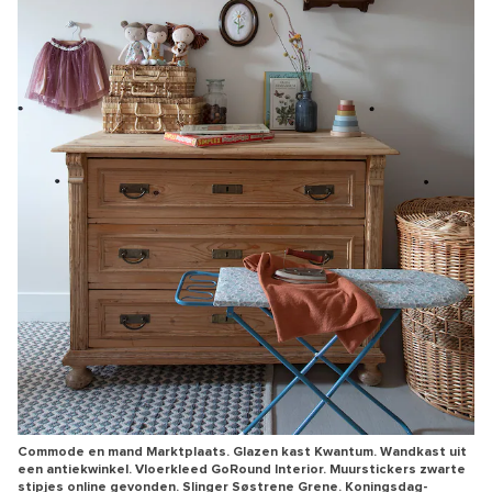
Commode en mand Marktplaats. Glazen kast Kwantum. Wandkast uit
een antiekwinkel. Vloerkleed GoRound Interior. Muurstickers zwarte
stipjes online gevonden. Slinger Søstrene Grene. Koningsdag-