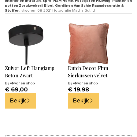
Interior en Intratuin. Sprei H&M Home. Fotolijsten HKliving. Planten en
potten Zorgkwekerij Bloei. Gordijnen Van Schie Raamdecoratie &
Stoffen.
vtwonen 08-2021 | fotografie Macha Gutlich
Zuiver Left Hanglamp
Dutch Decor Finn
Beton Zwart
Sierkussen velvet
Bij
vtwonen shop
Bij
vtwonen shop
€ 69,00
€ 19,98
Bekijk
Bekijk