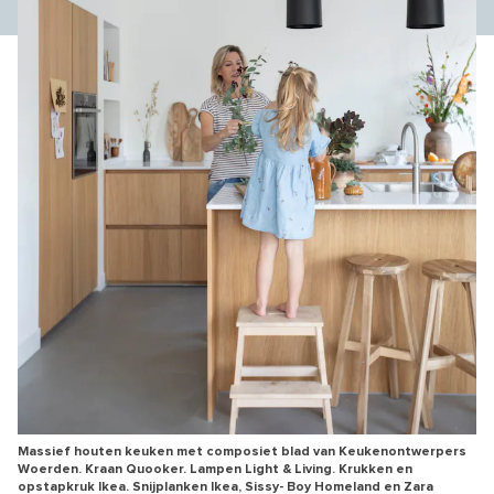
Massief houten keuken met composiet blad van Keukenontwerpers
Woerden. Kraan Quooker. Lampen Light & Living. Krukken en
opstapkruk Ikea. Snijplanken Ikea, Sissy- Boy Homeland en Zara