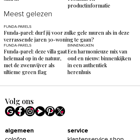
productinformatie
Meest gelezen
FUNDA-PARELS
Funda-parel: durf jij voor zulke gele muren als in deze
verrassende jaren 30-woning te gaan?
FUNDA-PARELS
BINNENKIJKEN
Funda-parel: deze villa gaat
Een harmonieuze mix van
helemaal op in de natuur,
oud en nieuw: binnenkijken
met de zwemvijver als
in een authentiek
ultieme green flag
herenhuis
Volg ons
algemeen
service
colofon
klantenservice shop