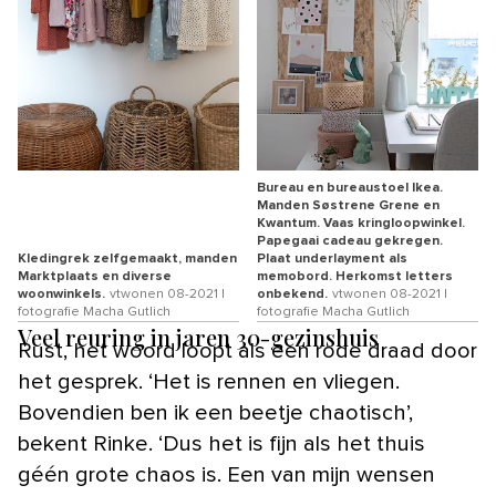
Bureau en bureaustoel Ikea.
Manden Søstrene Grene en
Kwantum. Vaas kringloopwinkel.
Papegaai cadeau gekregen.
Kledingrek zelfgemaakt, manden
Plaat underlayment als
Marktplaats en diverse
memobord. Herkomst letters
woonwinkels.
vtwonen 08-2021 |
onbekend.
vtwonen 08-2021 |
fotografie Macha Gutlich
fotografie Macha Gutlich
Veel reuring in jaren 30-gezinshuis
Rust, het woord loopt als een rode draad door
het gesprek. ‘Het is rennen en vliegen.
Bovendien ben ik een beetje chaotisch’,
bekent Rinke. ‘Dus het is fijn als het thuis
géén grote chaos is. Een van mijn wensen