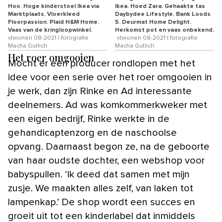
Hoo. Hoge kinderstoel Ikea via
Ikea. Hoed Zara. Gehaakte tas
Marktplaats. Vloerkleed
Daybydee Lifestyle. Bank Loods
Floorpassion. Plaid H&M Home.
5. Deurmat Home Delight.
Vaas van de kringloopwinkel.
Herkomst pot en vaas onbekend.
vtwonen 08-2021 | fotografie
vtwonen 08-2021 | fotografie
Macha Gutlich
Macha Gutlich
Het roer omgooien
Mocht er een producer rondlopen met het
idee voor een serie over het roer omgooien in
je werk, dan zijn Rinke en Ad interessante
deelnemers. Ad was komkommerkweker met
een eigen bedrijf, Rinke werkte in de
gehandicaptenzorg en de naschoolse
opvang. Daarnaast begon ze, na de geboorte
van haar oudste dochter, een webshop voor
babyspullen. ‘Ik deed dat samen met mijn
zusje. We maakten alles zelf, van laken tot
lampenkap.’ De shop wordt een succes en
groeit uit tot een kinderlabel dat inmiddels