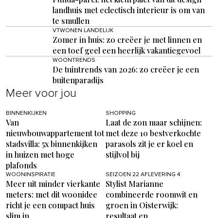
landhuis met eclectisch interieur is om van
te smullen
VTWONEN LANDELIJK
Zomer in huis: zo creëer je met linnen en
een toef geel een heerlijk vakantiegevoel
WOONTRENDS
De tuintrends van 2026: zo creëer je een
buitenparadijs
Meer voor jou
BINNENKIJKEN
SHOPPING
Van
Laat de zon maar schijnen:
nieuwbouwappartement tot
met deze 10 bestverkochte
stadsvilla: 5x binnenkijken
parasols zit je er koel en
in huizen met hoge
stijlvol bij
plafonds
WOONINSPIRATIE
SEIZOEN 22 AFLEVERING 4
Meer uit minder vierkante
Stylist Marianne
meters: met dit woonidee
combineerde roomwit en
richt je een compact huis
groen in Oisterwijk:
slim in
resultaat en