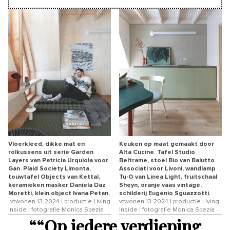
Vloerkleed, dikke mat en
Keuken op maat gemaakt door
rolkussens uit serie Garden
Alta Cucine. Tafel Studio
Layers van Patricia Urquiola voor
Beltrame, stoel Bio van Balutto
Gan. Plaid Society Limonta,
Associati voor Livoni, wandlamp
touwtafel Objects van Kettal,
Tu-O van Linea Light, fruitschaal
keramieken masker Daniela Daz
Sheyn, oranje vaas vintage,
Moretti, klein object Ivana Petan.
schilderij Eugenio Sguazzotti.
vtwonen 13-2024 | productie Living
vtwonen 13-2024 | productie Living
Inside | fotografie Monica Spezia
Inside | fotografie Monica Spezia
“
“Op iedere verdieping