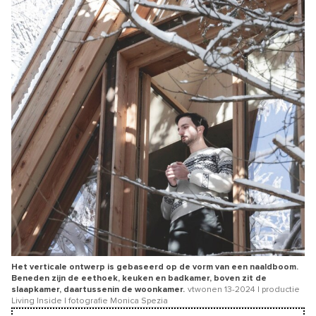
Het verticale ontwerp is gebaseerd op de vorm van een naaldboom.
Beneden zijn de eethoek, keuken en badkamer, boven zit de
slaapkamer, daartussenin de woonkamer.
vtwonen 13-2024 | productie
Living Inside | fotografie Monica Spezia