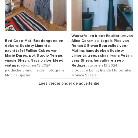
Wastafel en bidet Equilibrium van
Bed Coco-Mat. Beddengoed en
Alice Ceramica, tegels Pico van
dekens Society Limonta,
Ronan & Erwan Bouroullec voor
nachttafel Falling Cubes van
Mutina, handdoeken Society
Marie Dares, pot Studio Terrae,
Limonta, zeepschaal Ivana Petan,
vaasje Sheyn, Navajo vloerkleed
vaas Sheyn, hervulbare zeep
vintage.
vtwonen 13-2024 |
Réduze.
vtwonen 13-2024 |
productie Living Inside | fotografie
productie Living Inside | fotografie
Monica Spezia
Monica Spezia
Lees verder onder de advertentie