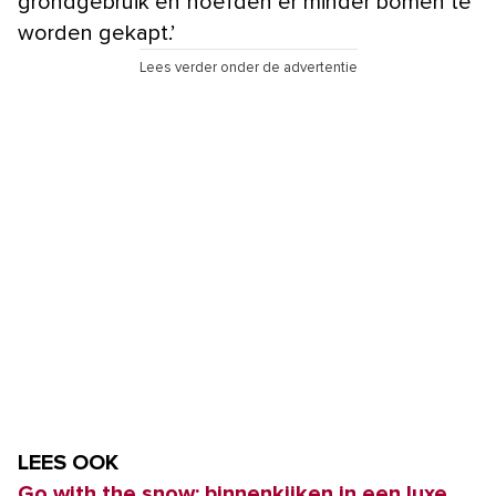
grondgebruik en hoefden er minder bomen te
worden gekapt.’
Lees verder onder de advertentie
LEES OOK
Go with the snow: binnenkijken in een luxe,