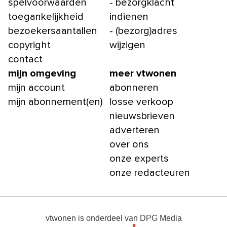
spelvoorwaarden
- bezorgklacht
toegankelijkheid
indienen
bezoekersaantallen
- (bezorg)adres
copyright
wijzigen
contact
mijn omgeving
meer vtwonen
mijn account
abonneren
mijn abonnement(en)
losse verkoop
nieuwsbrieven
adverteren
over ons
onze experts
onze redacteuren
vtwonen
is onderdeel van
DPG Media