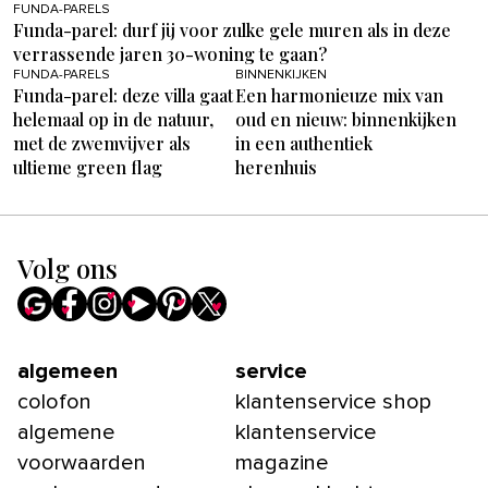
FUNDA-PARELS
Funda-parel: durf jij voor zulke gele muren als in deze
verrassende jaren 30-woning te gaan?
FUNDA-PARELS
BINNENKIJKEN
Funda-parel: deze villa gaat
Een harmonieuze mix van
helemaal op in de natuur,
oud en nieuw: binnenkijken
met de zwemvijver als
in een authentiek
ultieme green flag
herenhuis
Volg ons
algemeen
service
colofon
klantenservice shop
algemene
klantenservice
voorwaarden
magazine