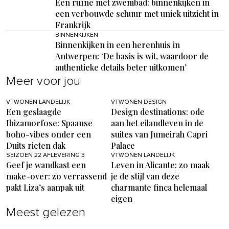
Een ruïne met zwembad: binnenkijken in
een verbouwde schuur met uniek uitzicht in
Frankrijk
BINNENKIJKEN
Binnenkijken in een herenhuis in
Antwerpen: ‘De basis is wit, waardoor de
authentieke details beter uitkomen’
Meer voor jou
VTWONEN LANDELIJK
VTWONEN DESIGN
Een geslaagde
Design destinations: ode
Ibizamorfose: Spaanse
aan het eilandleven in de
boho-vibes onder een
suites van Jumeirah Capri
Duits rieten dak
Palace
SEIZOEN 22 AFLEVERING 3
VTWONEN LANDELIJK
Geef je wandkast een
Leven in Alicante: zo maak
make-over: zo verrassend
je de stijl van deze
pakt Liza’s aanpak uit
charmante finca helemaal
eigen
Meest gelezen