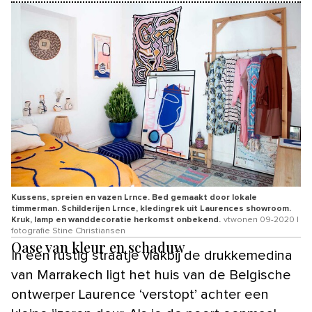
Kussens, spreien en vazen Lrnce. Bed gemaakt door lokale
timmerman. Schilderijen Lrnce, kledingrek uit Laurences showroom.
Kruk, lamp en wanddecoratie herkomst onbekend.
vtwonen 09-2020 |
fotografie Stine Christiansen
Oase van kleur en schaduw
In een rustig straatje vlakbij de drukkemedina
van Marrakech ligt het huis van de Belgische
ontwerper Laurence ‘verstopt’ achter een