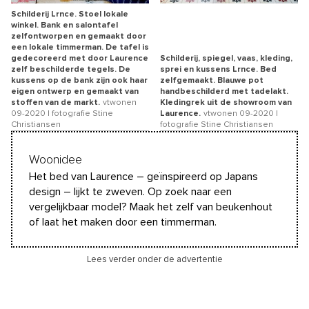
Schilderij Lrnce. Stoel lokale
winkel. Bank en salontafel
zelfontworpen en gemaakt door
een lokale timmerman. De tafel is
gedecoreerd met door Laurence
Schilderij, spiegel, vaas, kleding,
zelf beschilderde tegels. De
sprei en kussens Lrnce. Bed
kussens op de bank zijn ook haar
zelfgemaakt. Blauwe pot
eigen ontwerp en gemaakt van
handbeschilderd met tadelakt.
stoffen van de markt.
vtwonen
Kledingrek uit de showroom van
09-2020 | fotografie Stine
Laurence.
vtwonen 09-2020 |
Christiansen
fotografie Stine Christiansen
Woonidee
Het bed van Laurence – geïnspireerd op Japans
design – lijkt te zweven. Op zoek naar een
vergelijkbaar model? Maak het zelf van beukenhout
of laat het maken door een timmerman.
Lees verder onder de advertentie