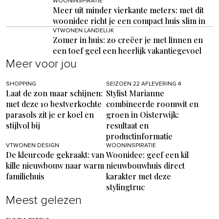
WOONINSPIRATIE
Meer uit minder vierkante meters: met dit
woonidee richt je een compact huis slim in
VTWONEN LANDELIJK
Zomer in huis: zo creëer je met linnen en
een toef geel een heerlijk vakantiegevoel
Meer voor jou
SHOPPING
SEIZOEN 22 AFLEVERING 4
Laat de zon maar schijnen:
Stylist Marianne
met deze 10 bestverkochte
combineerde roomwit en
parasols zit je er koel en
groen in Oisterwijk:
stijlvol bij
resultaat en
productinformatie
VTWONEN DESIGN
WOONINSPIRATIE
De kleurcode gekraakt: van
Woonidee: geef een kil
kille nieuwbouw naar warm
nieuwbouwhuis direct
familiehuis
karakter met deze
stylingtruc
Meest gelezen