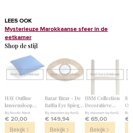
LEES OOK
Mysterieuze Marokkaanse sfeer in de
eetkamer
Shop de stijl
Niet beschikbaar
Niet beschikbaar
Niet beschikbaar
N
HAY Outline
Bazar Bizar - De
HSM Collection
SER
kussensloop
Raffia Eye Spiegel
Decoratieve
Ott
50x60 cm Vivid
- Naturel - M
ladder - 35-
Ser
Bij
Nordic Nest
Bij
vtwonen by fonQ
Bij
vtwonen by fonQ
Bij
v
€ 20,00
€ 149,94
€ 65,00
€ 
blue
45x5x150 - Naturel
del
- Teak
Bekijk
Bekijk
Bekijk
B