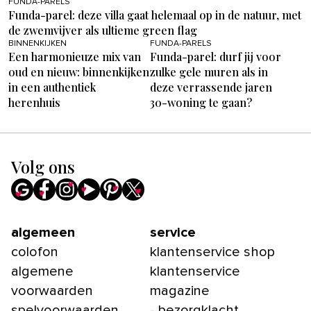
FUNDA-PARELS
Funda-parel: deze villa gaat helemaal op in de natuur, met
de zwemvijver als ultieme green flag
BINNENKIJKEN
FUNDA-PARELS
Een harmonieuze mix van
Funda-parel: durf jij voor
oud en nieuw: binnenkijken
zulke gele muren als in
in een authentiek
deze verrassende jaren
herenhuis
30-woning te gaan?
Volg ons
algemeen
service
colofon
klantenservice shop
algemene
klantenservice
voorwaarden
magazine
spelvoorwaarden
- bezorgklacht