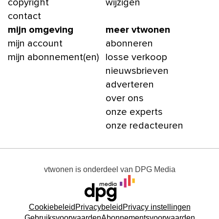
copyright
wijzigen
contact
mijn omgeving
meer vtwonen
mijn account
abonneren
mijn abonnement(en)
losse verkoop
nieuwsbrieven
adverteren
over ons
onze experts
onze redacteuren
vtwonen
is onderdeel van
DPG Media
Cookiebeleid
Privacybeleid
Privacy instellingen
Gebruiksvoorwaarden
Abonnementsvoorwaarden