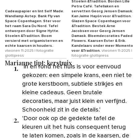
Stoelen &Tradition. Borden Lille
Petra Café. Tafellaken en
Cadeaupapier en lint Self Made.
servetten Georg Jensen Damask.
Wandlamp Astep. Bank Fly van
Kan Jaime Hayón voor &Tradition.
Space Copenhagen. Ster voor
Glazen Space Copenhagen voor
het raam Sara Du Nord. Tafel
&Tradition. Bestek Arne
ontworpen door Signe Hytte.
Jacobsen voor Georg Jensen
Stoelen &Tradition. Boom
Damask. Bloemdecoraties Faded
versierd met origamisterren en
Flowers. Kaarsen Ester & Erik.
echte kaarsen in houders.
Kandelaars onder meer Momento
vtwonen 11-2025 | fotografie
voor &Tradition.
vtwonen 11-2025 |
glottipress
fotografie glottipress
Marianne tipt: kerstmix
1.
‘In en rond het huis is voor eenvoud
gekozen: een simpele krans, een niet te
grote kerstboom, subtiele strikjes en
kleine cadeaus. Geen brutale
decoraties, maar juist klein en verfijnd.
Schoonheid zit in de details.’
2.
‘Door ook op de gedekte tafel de
kleuren uit het huis consequent terug
te laten komen, zoals in de kaarsen, de