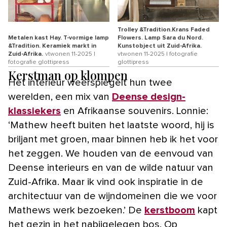
Trolley &Tradition.Krans Faded
Metalen kast Hay. T-vormige lamp
Flowers. Lamp Sara du Nord.
&Tradition. Keramiek markt in
Kunstobject uit Zuid-Afrika.
Zuid-Afrika.
vtwonen 11-2025 |
vtwonen 11-2025 | fotografie
fotografie glottipress
glottipress
Kerstman op klompen
Het interieur weerspiegelt hun twee
werelden, een mix van
Deense design-
klassiekers
en Afrikaanse souvenirs. Lonnie:
‘Mathew heeft buiten het laatste woord, hij is
briljant met groen, maar binnen heb ik het voor
het zeggen. We houden van de eenvoud van
Deense interieurs en van de wilde natuur van
Zuid-Afrika. Maar ik vind ook inspiratie in de
architectuur van de wijndomeinen die we voor
Mathews werk bezoeken.’ De
kerstboom
kapt
het gezin in het nabijgelegen bos. Op