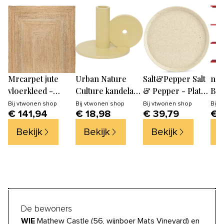
Mrcarpet jute
Urban Nature
Salt&Pepper Salt
no
vloerkleed -
Culture kandelaar
& Pepper - Plat
Boe
naturel - 160 x 230
Dappled - sea
bord 27,5xH2,5cm
Tom
Bij
vtwonen shop
Bij
vtwonen shop
Bij
vtwonen shop
Bij
v
€ 141,94
€ 18,98
€ 39,79
€ 
cm
mist -
vanille Blush - Set
16.7x13.7x11cm
van 4
Bekijk
Bekijk
Bekijk
B
De bewoners
WIE
Mathew Castle (56, wijnboer Mats Vineyard) en