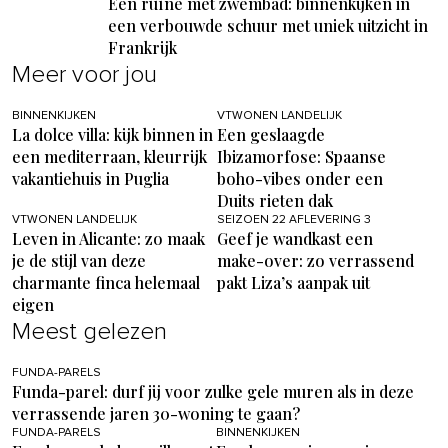
Een ruïne met zwembad: binnenkijken in
een verbouwde schuur met uniek uitzicht in
Frankrijk
Meer voor jou
BINNENKIJKEN
VTWONEN LANDELIJK
La dolce villa: kijk binnen in
Een geslaagde
een mediterraan, kleurrijk
Ibizamorfose: Spaanse
vakantiehuis in Puglia
boho-vibes onder een
Duits rieten dak
VTWONEN LANDELIJK
SEIZOEN 22 AFLEVERING 3
Leven in Alicante: zo maak
Geef je wandkast een
je de stijl van deze
make-over: zo verrassend
charmante finca helemaal
pakt Liza’s aanpak uit
eigen
Meest gelezen
FUNDA-PARELS
Funda-parel: durf jij voor zulke gele muren als in deze
verrassende jaren 30-woning te gaan?
FUNDA-PARELS
BINNENKIJKEN