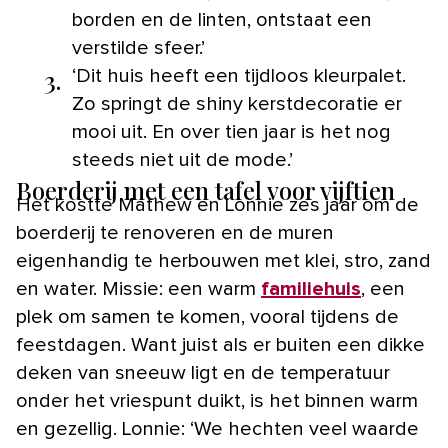
borden en de linten, ontstaat een
verstilde sfeer.’
3.
‘Dit huis heeft een tijdloos kleurpalet.
Zo springt de shiny kerstdecoratie er
mooi uit. En over tien jaar is het nog
steeds niet uit de mode.’
Boerderij met een tafel voor vijftien
Het kostte Mathew en Lonnie zes jaar om de
boerderij te renoveren en de muren
eigenhandig te herbouwen met klei, stro, zand
en water. Missie: een warm
familiehuis
, een
plek om samen te komen, vooral tijdens de
feestdagen. Want juist als er buiten een dikke
deken van sneeuw ligt en de temperatuur
onder het vriespunt duikt, is het binnen warm
en gezellig. Lonnie: ‘We hechten veel waarde