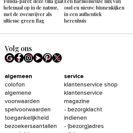
Funda-parel: deze villa gaat
Een harmonieuze mix van
helemaal op in de natuur,
oud en nieuw: binnenkijken
met de zwemvijver als
in een authentiek
ultieme green flag
herenhuis
Volg ons
algemeen
service
colofon
klantenservice shop
algemene
klantenservice
voorwaarden
magazine
spelvoorwaarden
- bezorgklacht
toegankelijkheid
indienen
bezoekersaantallen
- (bezorg)adres