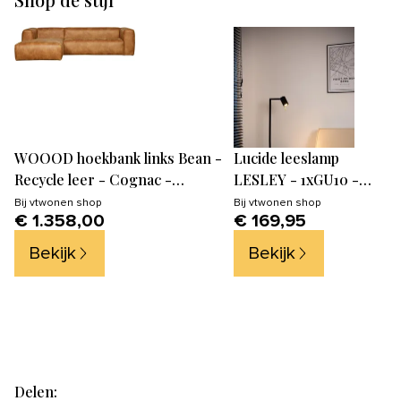
WOOOD hoekbank links Bean -
Lucide leeslamp
Recycle leer - Cognac -
LESLEY - 1xGU10 -
73x305x96
Zwart
Bij
vtwonen shop
Bij
vtwonen shop
€ 1.358,00
€ 169,95
Bekijk
Bekijk
Delen: