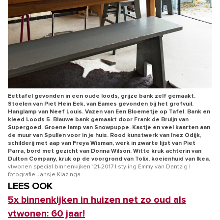
Eettafel gevonden in een oude loods, grijze bank zelf gemaakt.
Stoelen van Piet Hein Eek, van Eames gevonden bij het grofvuil.
Hanglamp van Neef Louis. Vazen van Een Bloemetje op Tafel. Bank en
kleed Loods 5. Blauwe bank gemaakt door Frank de Bruijn van
Supergoed. Groene lamp van Snowpuppe. Kastje en veel kaarten aan
de muur van Spullen voor in je huis. Rood kunstwerk van Inez Odijk,
schilderij met aap van Freya Wisman, werk in zwarte lijst van Piet
Parra, bord met gezicht van Donna Wilson. Witte kruk achterin van
Dulton Company, kruk op de voorgrond van Tolix, koeienhuid van Ikea.
vtwonen special binnenkijken 121-2017 | styling Emmy van Dantzig |
fotografie Jansje Klazinga
LEES OOK
5x binnenkijken in huizen net zo oud als
vtwonen: 60 jaar!