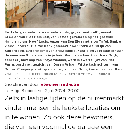
Eettafel gevonden in een oude loods, grijze bank zelf gemaakt.
Stoelen van Piet Hein Eek, van Eames gevonden bij het grofvuil.
Hanglamp van Neef Louis. Vazen van Een Bloemetje op Tafel. Bank en
kleed Loods 5. Blauwe bank gemaakt door Frank de Bruijn van
Supergoed. Groene lamp van Snowpuppe. Kastje en veel kaarten aan
de muur van Spullen voor in je huis. Rood kunstwerk van Inez Odijk,
schilderij met aap van Freya Wisman, werk in zwarte lijst van Piet
Parra, bord met gezicht van Donna Wilson. Witte kruk achterin van
Dulton Company, kruk op de voorgrond van Tolix, koeienhuid van Ikea.
vtwonen special binnenkijken 121-2017 | styling Emmy van Dantzig |
fotografie Jansje Klazinga
Geschreven door:
vtwonen redactie
Leestijd 3 minuten
•
2 juli 2024, 20:00
Zelfs in lastige tijden op de huizenmarkt
vinden mensen de leukste locaties om
in te wonen. Zo ook deze bewoners,
die van een voormalige garage een