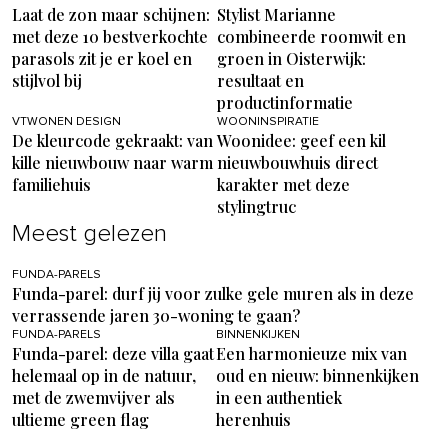
Laat de zon maar schijnen:
Stylist Marianne
met deze 10 bestverkochte
combineerde roomwit en
parasols zit je er koel en
groen in Oisterwijk:
stijlvol bij
resultaat en
productinformatie
VTWONEN DESIGN
WOONINSPIRATIE
De kleurcode gekraakt: van
Woonidee: geef een kil
kille nieuwbouw naar warm
nieuwbouwhuis direct
familiehuis
karakter met deze
stylingtruc
Meest gelezen
FUNDA-PARELS
Funda-parel: durf jij voor zulke gele muren als in deze
verrassende jaren 30-woning te gaan?
FUNDA-PARELS
BINNENKIJKEN
Funda-parel: deze villa gaat
Een harmonieuze mix van
helemaal op in de natuur,
oud en nieuw: binnenkijken
met de zwemvijver als
in een authentiek
ultieme green flag
herenhuis