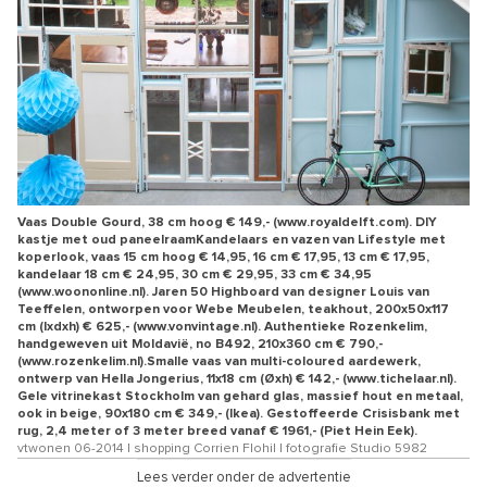
Vaas Double Gourd, 38 cm hoog € 149,- (www.royaldelft.com). DIY
kastje met oud paneelraamKandelaars en vazen van Lifestyle met
koperlook, vaas 15 cm hoog € 14,95, 16 cm € 17,95, 13 cm € 17,95,
kandelaar 18 cm € 24,95, 30 cm € 29,95, 33 cm € 34,95
(www.woononline.nl). Jaren 50 Highboard van designer Louis van
Teeffelen, ontworpen voor Webe Meubelen, teakhout, 200x50x117
cm (lxdxh) € 625,- (www.vonvintage.nl). Authentieke Rozenkelim,
handgeweven uit Moldavië, no B492, 210x360 cm € 790,-
(www.rozenkelim.nl).Smalle vaas van multi-coloured aardewerk,
ontwerp van Hella Jongerius, 11x18 cm (Øxh) € 142,- (www.tichelaar.nl).
Gele vitrinekast Stockholm van gehard glas, massief hout en metaal,
ook in beige, 90x180 cm € 349,- (Ikea). Gestoffeerde Crisisbank met
rug, 2,4 meter of 3 meter breed vanaf € 1961,- (Piet Hein Eek).
vtwonen 06-2014 | shopping Corrien Flohil | fotografie Studio 5982
Lees verder onder de advertentie