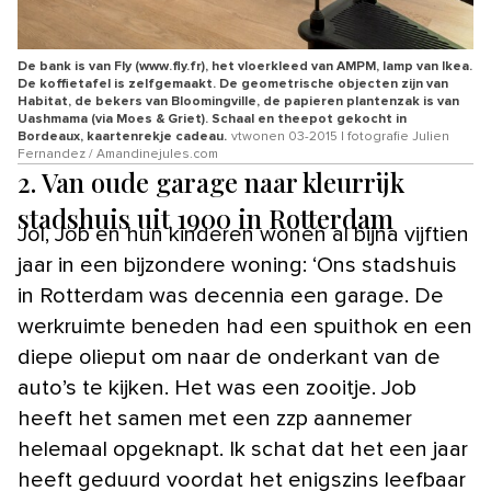
De bank is van Fly (www.fly.fr), het vloerkleed van AMPM, lamp van Ikea.
De koffietafel is zelfgemaakt. De geometrische objecten zijn van
Habitat, de bekers van Bloomingville, de papieren plantenzak is van
Uashmama (via Moes & Griet). Schaal en theepot gekocht in
Bordeaux, kaartenrekje cadeau.
vtwonen 03-2015 | fotografie Julien
Fernandez / Amandinejules.com
2. Van oude garage naar kleurrijk
stadshuis uit 1900 in Rotterdam
Jol, Job en hun kinderen wonen al bijna vijftien
jaar in een bijzondere woning: ‘Ons stadshuis
in Rotterdam was decennia een garage. De
werkruimte beneden had een spuithok en een
diepe olieput om naar de onderkant van de
auto’s te kijken. Het was een zooitje. Job
heeft het samen met een zzp aannemer
helemaal opgeknapt. Ik schat dat het een jaar
heeft geduurd voordat het enigszins leefbaar