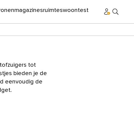
wonen
magazines
ruimtes
woontest
tofzuigers tot
stjes bieden je de
ind eenvoudig de
dget.