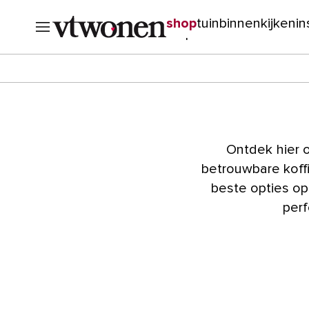
shop
tuin
binnenkijken
in
verbouwen
cursussen
o
Ontdek hier o
betrouwbare koffi
beste opties op
perf