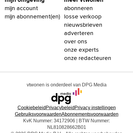
mijn omgeving
meer vtwonen
mijn account
abonneren
mijn abonnement(en)
losse verkoop
nieuwsbrieven
adverteren
over ons
onze experts
onze redacteuren
vtwonen
is onderdeel van
DPG Media
Cookiebeleid
Privacybeleid
Privacy instellingen
Gebruiksvoorwaarden
Abonnementsvoorwaarden
KvK Nummer: 34172906 | BTW Nummer:
NL810828662B01