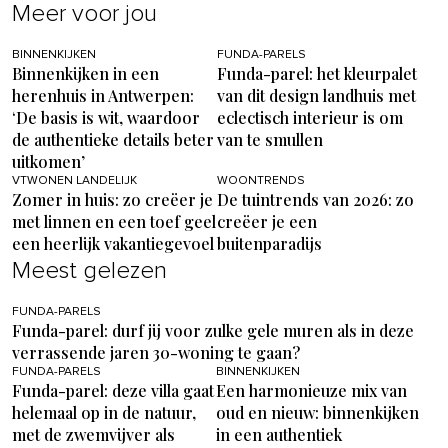
Meer voor jou
BINNENKIJKEN
FUNDA-PARELS
Binnenkijken in een
Funda-parel: het kleurpalet
herenhuis in Antwerpen:
van dit design landhuis met
‘De basis is wit, waardoor
eclectisch interieur is om
de authentieke details beter
van te smullen
uitkomen’
VTWONEN LANDELIJK
WOONTRENDS
Zomer in huis: zo creëer je
De tuintrends van 2026: zo
met linnen en een toef geel
creëer je een
een heerlijk vakantiegevoel
buitenparadijs
Meest gelezen
FUNDA-PARELS
Funda-parel: durf jij voor zulke gele muren als in deze
verrassende jaren 30-woning te gaan?
FUNDA-PARELS
BINNENKIJKEN
Funda-parel: deze villa gaat
Een harmonieuze mix van
helemaal op in de natuur,
oud en nieuw: binnenkijken
met de zwemvijver als
in een authentiek