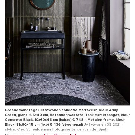
Groene wandtegel uit vtwonen collectie Marrakesh, kleur Army
Green, glans, 6,5×40 cm, Betonnen wastafel Tank met kraangat, kleur
Concrete Black, 10x60x46 cm (hxbxd) € 748,-. Metalen frame, kleur
Black, 81x60x45 cm (hxb) € 436 (vtwonen.nl)
JA | vtwonen 08-2021 |
styling Cleo Scheulderman | fotografie Jeroen van der Spek