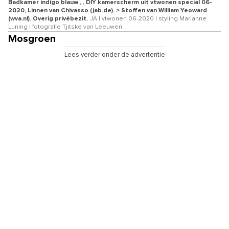
Badkamer indigo blauw , , DIY kamerscherm uit vtwonen special 06-
2020, Linnen van Chivasso (jab.de). > Stoffen van William Yeoward
(wva.nl). Overig privébezit.
JA | vtwonen 06-2020 | styling Marianne
Luning | fotografie Tjitske van Leeuwen
Mosgroen
Lees verder onder de advertentie