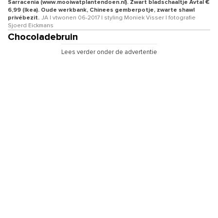
Sarracenia (www.mooiwatplantendoen.nl). Zwart bladschaaltje Avtal €
6,99 (Ikea). Oude werkbank, Chinees gemberpotje, zwarte shawl
privébezit.
JA | vtwonen 06-2017 | styling Moniek Visser | fotografie
Sjoerd Eickmans
Chocoladebruin
Lees verder onder de advertentie