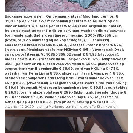
Badkamer aubergine , , Op de muur krijtverf Moorland per liter €
39,30, op de vloer lakverf Bohemian per liter € 61,40, verf op de
kasten lakverf Old Rose per liter € 61,40 (pure-original.nl). Kasten,
beide op maat gemaakt, prijs op aanvraag, wasbak prijs op aanvraag
(com-anders.nl). Bad in gepatineerd messing, 2000x815x555 cm
(lxbxh), prijs op aanvraag bij de koperslagerij (juliusballer.nl).
Losstaande kraan in brons € 2050,-, wastafelkraanin brons € 525,-
(jee-o.com). Plexiglazen tafel van HKliving € 195,- (vtwonen.nl). Doek
van waxstof item nr. VL40850.365.02 vanaf € 54,95 (vlisco.com).
Vloerkleed € 495,- (rozenkelim.nl). Lampenkap € 375,-, lampenvoet €
396,- (polspotten.nl). Glazen vaas van Menu € 69,95, glazen vaas op
vensterbank van Bloomingville € 38,99, bord van HKliving € 17,50,
waterkan van Ferm Living € 35,-, glazen van Ferm Living per 4 € 35,-,
stenen zeepbakje van Ferm Living € 119,-, wafel handdoek van Ferm
Living € 39,- (vtwonen.nl). Geel glazen object kwart cirkel van HKliving
€ 59,95 (deens.nl). Mintgroen keramisch object € 69,95, geurstokjes
€ 26,95, oranje glazen plateau € 259,- (hkliving.nl). Sieradendoosje €
19,-, kandelaar € 19,95, wollen deken van Hay € 75,- (eijerkamp.nl).
Schaaltje op 3 poten € 30,- (101cph.com). Overig privébezit.
JA |
vtwonen 10-2020 | styling Marianne Luning | fotografie Stan Koolen