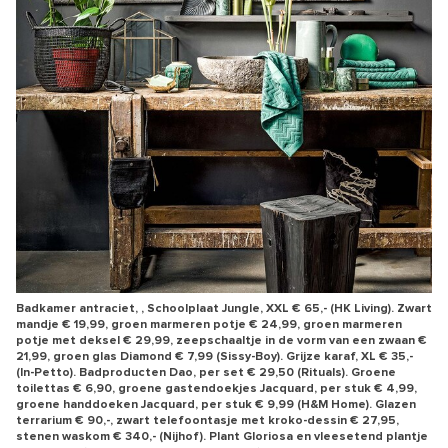
Badkamer antraciet, , Schoolplaat Jungle, XXL € 65,- (HK Living). Zwart
mandje € 19,99, groen marmeren potje € 24,99, groen marmeren
potje met deksel € 29,99, zeepschaaltje in de vorm van een zwaan €
21,99, groen glas Diamond € 7,99 (Sissy-Boy). Grijze karaf, XL € 35,-
(In-Petto). Badproducten Dao, per set € 29,50 (Rituals). Groene
toilettas € 6,90, groene gastendoekjes Jacquard, per stuk € 4,99,
groene handdoeken Jacquard, per stuk € 9,99 (H&M Home). Glazen
terrarium € 90,-, zwart telefoontasje met kroko-dessin € 27,95,
stenen waskom € 340,- (Nijhof). Plant Gloriosa en vleesetend plantje