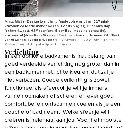
M.m.v. Mister Design (wandlamp Anglepoise original 1227 mini),
vtwonen collectie (handdoeken), Loods 5 (glas), Hudson’s Bay
(scheerkwast), H&M (parfum), Sissy-Boy (messing schaaltje),
vtwonen.nl (draadkruk Wire van Pastoe). Kleur op de muur: Off Black
van vtwonen, overig privébezit.
JA | vtwonen 11-2018 | styling Kim van
Rossenberg | fotografie Sjoerd Eickmans
Verlichting
In een donkere badkamer is het belang van
goed verdeelde verlichting nog groter dan in
een badkamer met lichte kleuren, dat zal je
niet verbazen. Goede verlichting is zowel
functioneel als sfeervol; je wilt je immers
kunnen opmaken of scheren en evengoed
comfortabel en ontspannen voelen als je een
douche of bad neemt. Welke sfeer je wilt
creëren is helemaal aan jou. Voor het mooiste
effect combineer je wandlampen met spots of