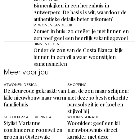
Binnenkijken in een herenhuis in
Antwerpen: ‘De basis is wit, waardoor de
authentieke details beter uitkomen’
VTWONEN LANDELIJK
Zomer in huis: zo creëer je met linnen en
een toef geel een heerlijk vakantiegevoel
BINNENKIJKEN
Onder de zon van de Costa Blanca: kijk
binnen in een villa waar woonstijlen
samensmelten
Meer voor jou
VTWONEN DESIGN
SHOPPING
De kleurcode gekraakt: van
Laat de zon maar schijnen:
kille nieuwbouw naar warm
met deze 10 bestverkochte
familiehuis
parasols zit je er koel en
stijlvol bij
SEIZOEN 22 AFLEVERING 4
WOONINSPIRATIE
Stylist Marianne
Woonidee: geef een kil
combineerde roomwit en
nieuwbouwhuis direct
groen in Oisterwijk:
karakter met deze