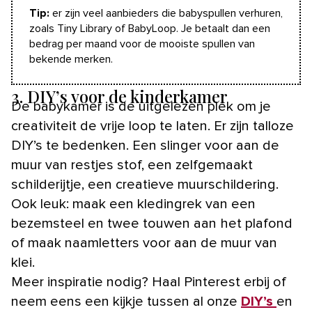
Tip:
er zijn veel aanbieders die babyspullen verhuren,
zoals Tiny Library of BabyLoop. Je betaalt dan een
bedrag per maand voor de mooiste spullen van
bekende merken.
3. DIY’s voor de kinderkamer
De babykamer is de uitgelezen plek om je
creativiteit de vrije loop te laten. Er zijn talloze
DIY’s te bedenken. Een slinger voor aan de
muur van restjes stof, een zelfgemaakt
schilderijtje, een creatieve muurschildering.
Ook leuk: maak een kledingrek van een
bezemsteel en twee touwen aan het plafond
of maak naamletters voor aan de muur van
klei.
Meer inspiratie nodig? Haal Pinterest erbij of
neem eens een kijkje tussen al onze
DIY’s
en