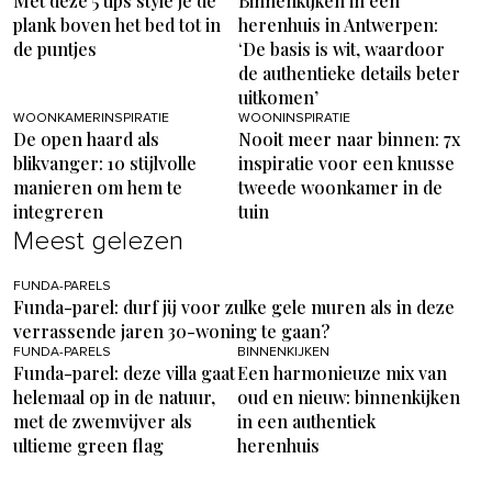
Met deze 5 tips style je de
Binnenkijken in een
plank boven het bed tot in
herenhuis in Antwerpen:
de puntjes
‘De basis is wit, waardoor
de authentieke details beter
uitkomen’
WOONKAMERINSPIRATIE
WOONINSPIRATIE
De open haard als
Nooit meer naar binnen: 7x
blikvanger: 10 stijlvolle
inspiratie voor een knusse
manieren om hem te
tweede woonkamer in de
integreren
tuin
Meest gelezen
FUNDA-PARELS
Funda-parel: durf jij voor zulke gele muren als in deze
verrassende jaren 30-woning te gaan?
FUNDA-PARELS
BINNENKIJKEN
Funda-parel: deze villa gaat
Een harmonieuze mix van
helemaal op in de natuur,
oud en nieuw: binnenkijken
met de zwemvijver als
in een authentiek
ultieme green flag
herenhuis