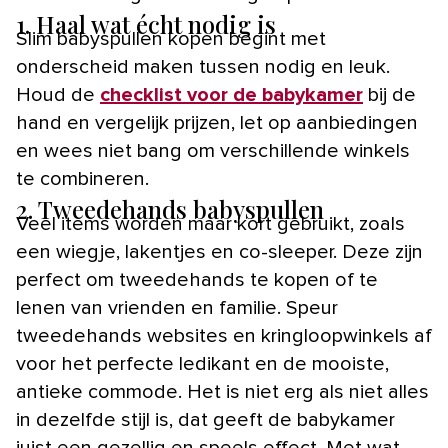
1. Haal wat écht nodig is
Slim babyspullen kopen begint met
onderscheid maken tussen nodig en leuk.
Houd de
checklist voor de babykamer
bij de
hand en vergelijk prijzen, let op aanbiedingen
en wees niet bang om verschillende winkels
te combineren.
2. Tweedehands babyspullen
Veel items worden maar kort gebruikt, zoals
een wiegje, lakentjes en co-sleeper. Deze zijn
perfect om tweedehands te kopen of te
lenen van vrienden en familie. Speur
tweedehands websites en kringloopwinkels af
voor het perfecte ledikant en de mooiste,
antieke commode. Het is niet erg als niet alles
in dezelfde stijl is, dat geeft de babykamer
juist een gezellig en speels effect. Met wat