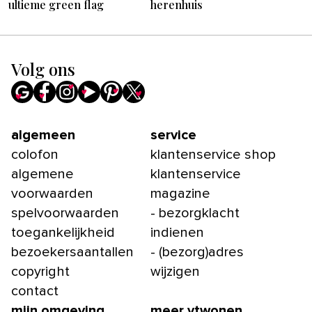
ultieme green flag
herenhuis
Volg ons
algemeen
service
colofon
klantenservice shop
algemene
klantenservice
voorwaarden
magazine
spelvoorwaarden
- bezorgklacht
toegankelijkheid
indienen
bezoekersaantallen
- (bezorg)adres
copyright
wijzigen
contact
mijn omgeving
meer vtwonen