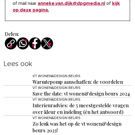
of mail naar
anneke.van.dijk@dpgmedia.nl
of
kijk
op deze pagina.
Delen:
Lees ook
VT WONEN&DESIGN BEURS
Warmtepomp aanschaffen: de voordelen
VT WONEN&DESIGN BEURS
Save the date: vt wonen&design beurs 2024
VT WONEN&DESIGN BEURS
Interieuradvies: de 5 meestgestelde vragen
over kleur en indeling (én het antwoord)
VT WONEN&DESIGN BEURS
Zo leuk was het op de vt wonen&design
beurs 2023!