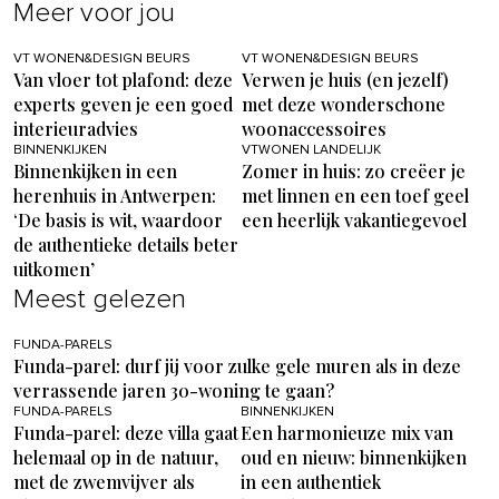
Meer voor jou
VT WONEN&DESIGN BEURS
VT WONEN&DESIGN BEURS
Van vloer tot plafond: deze
Verwen je huis (en jezelf)
experts geven je een goed
met deze wonderschone
interieuradvies
woonaccessoires
BINNENKIJKEN
VTWONEN LANDELIJK
Binnenkijken in een
Zomer in huis: zo creëer je
herenhuis in Antwerpen:
met linnen en een toef geel
‘De basis is wit, waardoor
een heerlijk vakantiegevoel
de authentieke details beter
uitkomen’
Meest gelezen
FUNDA-PARELS
Funda-parel: durf jij voor zulke gele muren als in deze
verrassende jaren 30-woning te gaan?
FUNDA-PARELS
BINNENKIJKEN
Funda-parel: deze villa gaat
Een harmonieuze mix van
helemaal op in de natuur,
oud en nieuw: binnenkijken
met de zwemvijver als
in een authentiek