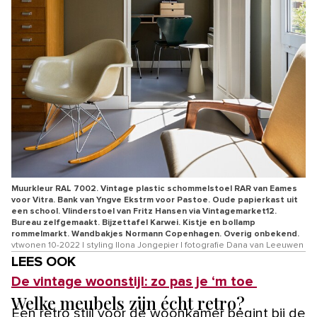
Muurkleur RAL 7002. Vintage plastic schommelstoel RAR van Eames
voor Vitra. Bank van Yngve Ekstrm voor Pastoe. Oude papierkast uit
een school. Vlinderstoel van Fritz Hansen via Vintagemarket12.
Bureau zelfgemaakt. Bijzettafel Karwei. Kistje en bollamp
rommelmarkt. Wandbakjes Normann Copenhagen. Overig onbekend.
vtwonen 10-2022 | styling Ilona Jongepier | fotografie Dana van Leeuwen
LEES OOK
De vintage woonstijl: zo pas je ‘m toe
Welke meubels zijn écht retro?
Een retro stijl voor de woonkamer begint bij de