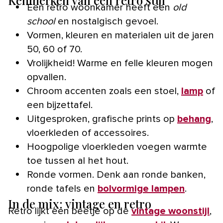
Kenmerken van een retro stijl
Een retro woonkamer heeft een
old
school
en nostalgisch gevoel.
Vormen, kleuren en materialen uit de jaren
50, 60 of 70.
Vrolijkheid! Warme en felle kleuren mogen
opvallen.
Chroom accenten zoals een stoel,
lamp
of
een bijzettafel.
Uitgesproken, grafische prints op
behang
,
vloerkleden of accessoires.
Hoogpolige vloerkleden voegen warmte
toe tussen al het hout.
Ronde vormen. Denk aan ronde banken,
ronde tafels en
bolvormige lampen
.
In de mix: vintage en retro
Retro lijkt een beetje op de
vintage woonstijl
,