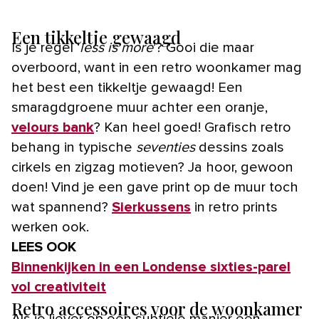
Een tikkeltje gewaagd
Is je regel ‘
less is more
’? Gooi die maar
overboord, want in een retro woonkamer mag
het best een tikkeltje gewaagd! Een
smaragdgroene muur achter een oranje,
velours bank
? Kan heel goed! Grafisch retro
behang in typische
seventies
dessins zoals
cirkels en zigzag motieven? Ja hoor, gewoon
doen! Vind je een gave print op de muur toch
wat spannend?
Sierkussens
in retro prints
werken ook.
LEES OOK
Binnenkijken in een Londense sixties-parel
vol creativiteit
Retro accessoires voor de woonkamer
Als je liever op een subtiele manier een