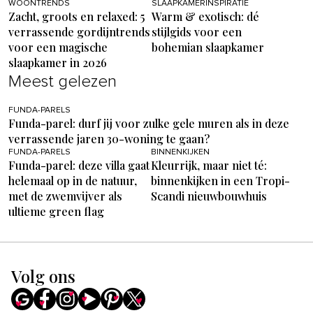
WOONTRENDS
SLAAPKAMERINSPIRATIE
Zacht, groots en relaxed: 5
Warm & exotisch: dé
verrassende gordijntrends
stijlgids voor een
voor een magische
bohemian slaapkamer
slaapkamer in 2026
Meest gelezen
FUNDA-PARELS
Funda-parel: durf jij voor zulke gele muren als in deze
verrassende jaren 30-woning te gaan?
FUNDA-PARELS
BINNENKIJKEN
Funda-parel: deze villa gaat
Kleurrijk, maar niet té:
helemaal op in de natuur,
binnenkijken in een Tropi-
met de zwemvijver als
Scandi nieuwbouwhuis
ultieme green flag
Volg ons