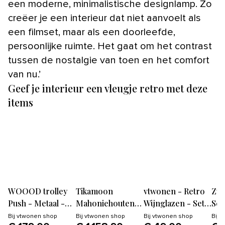
een moderne, minimalistische designlamp. Zo
creëer je een interieur dat niet aanvoelt als
een filmset, maar als een doorleefde,
persoonlijke ruimte. Het gaat om het contrast
tussen de nostalgie van toen en het comfort
van nu.’
Geef je interieur een vleugje retro met deze
items
WOOOD trolley
Tikamoon
vtwonen - Retro
Zui
Push - Metaal -
Mahoniehouten
Wijnglazen - Set
Sch
Antique Brass -
tv-meubel 155 cm -
van 4 - 270ml
Eet
Bij
vtwonen shop
Bij
vtwonen shop
Bij
vtwonen shop
Bij
v