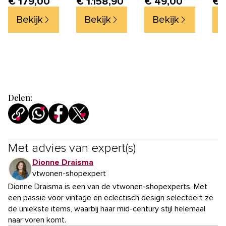
€ 179,00
€ 1.158,90
€ 49,00
€ 
86x67x35
Naturel
HPL
van
Bekijk
Bekijk
Bekijk
B
Delen:
Met advies van expert(s)
Dionne Draisma
vtwonen-shopexpert
Dionne Draisma is een van de vtwonen-shopexperts. Met
een passie voor vintage en eclectisch design selecteert ze
de uniekste items, waarbij haar mid-century stijl helemaal
naar voren komt.