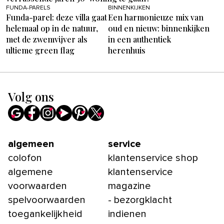
FUNDA-PARELS
BINNENKIJKEN
Funda-parel: deze villa gaat
Een harmonieuze mix van
helemaal op in de natuur,
oud en nieuw: binnenkijken
met de zwemvijver als
in een authentiek
ultieme green flag
herenhuis
Volg ons
algemeen
service
colofon
klantenservice shop
algemene
klantenservice
voorwaarden
magazine
spelvoorwaarden
- bezorgklacht
toegankelijkheid
indienen