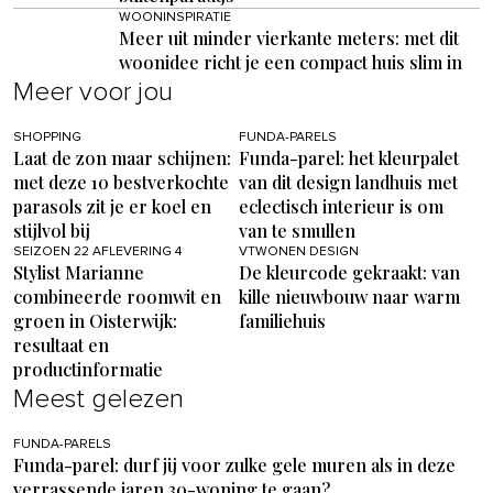
WOONINSPIRATIE
Meer uit minder vierkante meters: met dit
woonidee richt je een compact huis slim in
Meer voor jou
SHOPPING
FUNDA-PARELS
Laat de zon maar schijnen:
Funda-parel: het kleurpalet
met deze 10 bestverkochte
van dit design landhuis met
parasols zit je er koel en
eclectisch interieur is om
stijlvol bij
van te smullen
SEIZOEN 22 AFLEVERING 4
VTWONEN DESIGN
Stylist Marianne
De kleurcode gekraakt: van
combineerde roomwit en
kille nieuwbouw naar warm
groen in Oisterwijk:
familiehuis
resultaat en
productinformatie
Meest gelezen
FUNDA-PARELS
Funda-parel: durf jij voor zulke gele muren als in deze
verrassende jaren 30-woning te gaan?