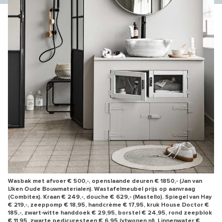
Wasbak met afvoer € 500,-, openslaande deuren € 1850,- (Jan van
IJken Oude Bouwmaterialen). Wastafelmeubel prijs op aanvraag
(Combitex). Kraan € 249,-, douche € 629,- (Mastello). Spiegel van Hay
€ 219,-, zeeppomp € 18,95, handcrème € 17,95, kruk House Doctor €
185,-, zwart-witte handdoek € 29,95, borstel € 24,95, rond zeepblok
€ 11,95, zwarte pedicuresteen € 6,95 (vtwonen.nl). Linnenwater €