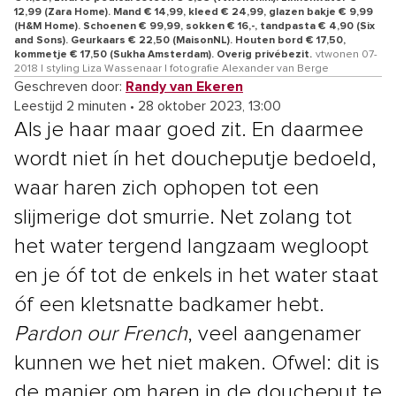
12,99 (Zara Home). Mand € 14,99, kleed € 24,99, glazen bakje € 9,99
(H&M Home). Schoenen € 99,99, sokken € 16,-, tandpasta € 4,90 (Six
and Sons). Geurkaars € 22,50 (MaisonNL). Houten bord € 17,50,
kommetje € 17,50 (Sukha Amsterdam). Overig privébezit.
vtwonen 07-
2018 | styling Liza Wassenaar | fotografie Alexander van Berge
Geschreven door:
Randy van Ekeren
Leestijd 2 minuten
•
28 oktober 2023, 13:00
Als je haar maar goed zit. En daarmee
wordt niet ín het doucheputje bedoeld,
waar haren zich ophopen tot een
slijmerige dot smurrie. Net zolang tot
het water tergend langzaam wegloopt
en je óf tot de enkels in het water staat
óf een kletsnatte badkamer hebt.
Pardon our French
, veel aangenamer
kunnen we het niet maken. Ofwel: dit is
de manier om haren in de doucheput te