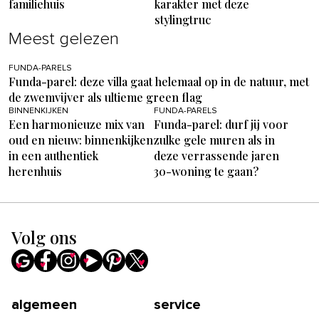
familiehuis
karakter met deze
stylingtruc
Meest gelezen
FUNDA-PARELS
Funda-parel: deze villa gaat helemaal op in de natuur, met
de zwemvijver als ultieme green flag
BINNENKIJKEN
FUNDA-PARELS
Een harmonieuze mix van
Funda-parel: durf jij voor
oud en nieuw: binnenkijken
zulke gele muren als in
in een authentiek
deze verrassende jaren
herenhuis
30-woning te gaan?
Volg ons
algemeen
service