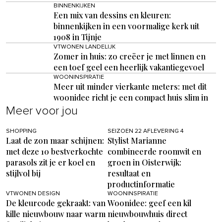
BINNENKIJKEN
Een mix van dessins en kleuren:
binnenkijken in een voormalige kerk uit
1908 in Tijnje
VTWONEN LANDELIJK
Zomer in huis: zo creëer je met linnen en
een toef geel een heerlijk vakantiegevoel
WOONINSPIRATIE
Meer uit minder vierkante meters: met dit
woonidee richt je een compact huis slim in
Meer voor jou
SHOPPING
SEIZOEN 22 AFLEVERING 4
Laat de zon maar schijnen:
Stylist Marianne
met deze 10 bestverkochte
combineerde roomwit en
parasols zit je er koel en
groen in Oisterwijk:
stijlvol bij
resultaat en
productinformatie
VTWONEN DESIGN
WOONINSPIRATIE
De kleurcode gekraakt: van
Woonidee: geef een kil
kille nieuwbouw naar warm
nieuwbouwhuis direct