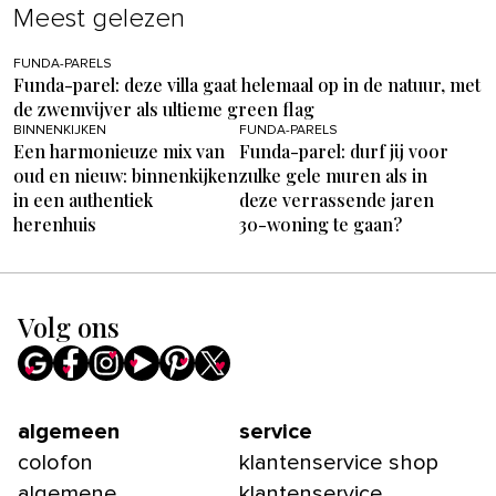
Meest gelezen
FUNDA-PARELS
Funda-parel: deze villa gaat helemaal op in de natuur, met
de zwemvijver als ultieme green flag
BINNENKIJKEN
FUNDA-PARELS
Een harmonieuze mix van
Funda-parel: durf jij voor
oud en nieuw: binnenkijken
zulke gele muren als in
in een authentiek
deze verrassende jaren
herenhuis
30-woning te gaan?
Volg ons
algemeen
service
colofon
klantenservice shop
algemene
klantenservice