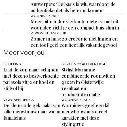
Antwerpen: ‘De basis is wit, waardoor de
authentieke details beter uitkomen’
WOONINSPIRATIE
Meer uit minder vierkante meters: met dit
woonidee richt je een compact huis slim in
VTWONEN LANDELIJK
Zomer in huis: zo creëer je met linnen en
een toef geel een heerlijk vakantiegevoel
Meer voor jou
SHOPPING
SEIZOEN 22 AFLEVERING 4
Laat de zon maar schijnen:
Stylist Marianne
met deze 10 bestverkochte
combineerde roomwit en
parasols zit je er koel en
groen in Oisterwijk:
stijlvol bij
resultaat en
productinformatie
VTWONEN DESIGN
WOONINSPIRATIE
De kleurcode gekraakt: van
Woonidee: geef een kil
kille nieuwbouw naar warm
nieuwbouwhuis direct
familiehuis
karakter met deze
stylingtruc