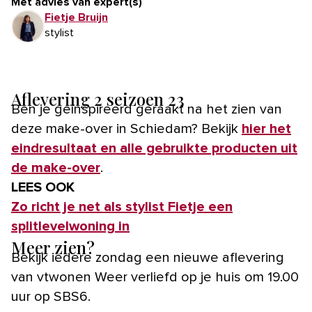
Met advies van expert(s)
Fietje Bruijn
stylist
Aflevering 2 seizoen 23
Ben je geïnspireerd geraakt na het zien van
deze make-over in Schiedam? Bekijk
hier het
eindresultaat en alle gebruikte producten uit
de make-over
.
LEES OOK
Zo richt je net als stylist Fietje een
splitlevelwoning in
Meer zien?
Bekijk iedere zondag een nieuwe aflevering
van vtwonen Weer verliefd op je huis om 19.00
uur op SBS6.