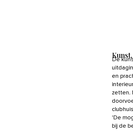
Kunst, 
De kuns
uitdagi
en prach
interieu
zetten.
doorvoer
clubhuis
‘De mog
bij de 