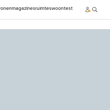
wonen
magazines
ruimtes
woontest