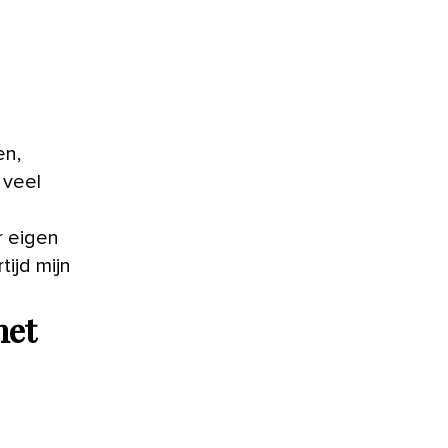
en,
 veel
r eigen
tijd mijn
het