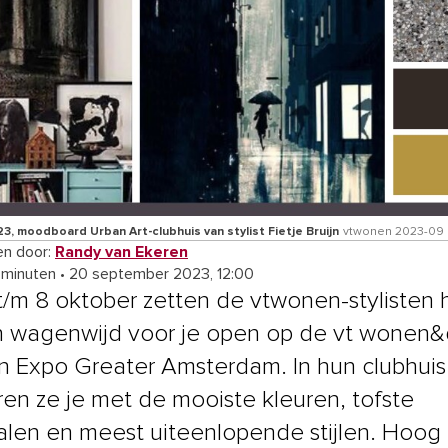
, moodboard Urban Art-clubhuis van stylist Fietje Bruijn
vtwonen 2023-09
n door:
Randy van Ekeren
 minuten
•
20 september 2023, 12:00
t/m 8 oktober zetten de vtwonen-stylisten 
 wagenwijd voor je open op de vt wonen&
in Expo Greater Amsterdam. In hun clubhuis
eren ze je met de mooiste kleuren, tofste
alen en meest uiteenlopende stijlen. Hoog t