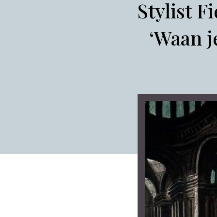
Stylist F
‘Waan j