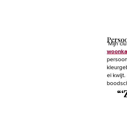
Persoo
‘Mijn
woonk
persoon
kleurge
ei kwijt
boodscha
“
‘