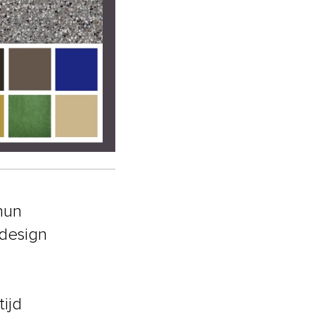
hun
design
ijd