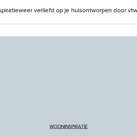
spiratie
weer verliefd op je huis
ontworpen door vt
ver ons
WOONINSPIRATIE