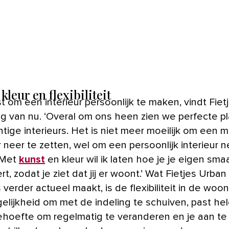
kleur en flexibiliteit
t om een interieur persoonlijk te maken, vindt Fiet
ng van nu. ‘Overal om ons heen zien we perfecte pl
tige interieurs. Het is niet meer moeilijk om een 
r neer te zetten, wel om een persoonlijk interieur n
 Met
kunst
en kleur wil ik laten hoe je je eigen sma
t, zodat je ziet dat jij er woont.’ Wat Fietjes Urban 
 verder actueel maakt, is de flexibiliteit in de woo
elijkheid om met de indeling te schuiven, past he
behoefte om regelmatig te veranderen en je aan t