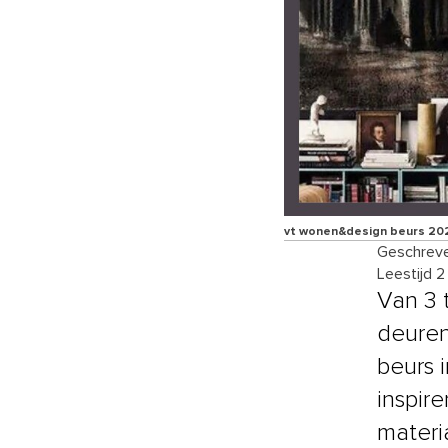
vt wonen&design beurs 2023
Geschreve
Leestijd 2
Van 3 
deuren
beurs 
inspir
materi