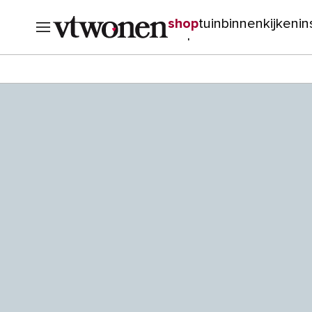
shop
tuin
binnenkijken
in
verbouwen
cursussen
o