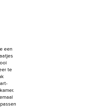
je een
aatjes
mooi
eer te
ak
art-
nkamer.
lemaal
e passen