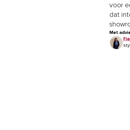
voor ee
dat int
showro
Met advie
Fie
sty