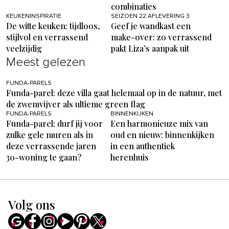
combinaties
KEUKENINSPIRATIE
SEIZOEN 22 AFLEVERING 3
De witte keuken: tijdloos,
Geef je wandkast een
stijlvol en verrassend
make-over: zo verrassend
veelzijdig
pakt Liza’s aanpak uit
Meest gelezen
FUNDA-PARELS
Funda-parel: deze villa gaat helemaal op in de natuur, met
de zwemvijver als ultieme green flag
FUNDA-PARELS
BINNENKIJKEN
Funda-parel: durf jij voor
Een harmonieuze mix van
zulke gele muren als in
oud en nieuw: binnenkijken
deze verrassende jaren
in een authentiek
30-woning te gaan?
herenhuis
Volg ons