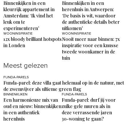
Binnenkijken in een
Binnenkijken in een
kleurrijk appartement in
herenhuis in Antwerpen:
Amsterdam: ‘Ik vind het
‘De basis is wit, waardoor
leuk om te
de authentieke details beter
experimenteren’
uitkomen’
WOONINSPIRATIE
WOONINSPIRATIE
12x bloody brilliant hotspots
Nooit meer naar binnen: 7x
in Londen
inspiratie voor een knusse
tweede woonkamer in de
tuin
Meest gelezen
FUNDA-PARELS
Funda-parel: deze villa gaat helemaal op in de natuur, met
de zwemvijver als ultieme green flag
BINNENKIJKEN
FUNDA-PARELS
Een harmonieuze mix van
Funda-parel: durf jij voor
oud en nieuw: binnenkijken
zulke gele muren als in
in een authentiek
deze verrassende jaren
herenhuis
30-woning te gaan?