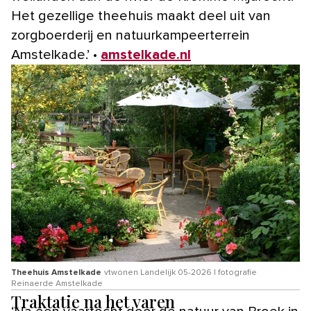
Het gezellige theehuis maakt deel uit van
zorgboerderij en natuurkampeerterrein
Amstelkade.’ •
amstelkade.nl
Theehuis Amstelkade
vtwonen Landelijk 05-2026 | fotografie
Reinaerde Amstelkade
Traktatie na het varen