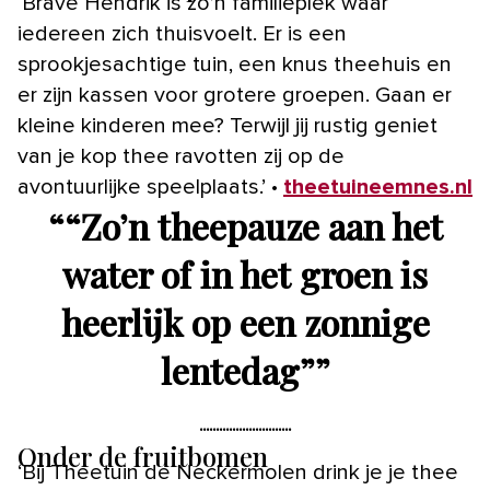
‘Brave Hendrik is zo’n familieplek waar
iedereen zich thuisvoelt. Er is een
sprookjesachtige tuin, een knus theehuis en
er zijn kassen voor grotere groepen. Gaan er
kleine kinderen mee? Terwijl jij rustig geniet
van je kop thee ravotten zij op de
avontuurlijke speelplaats.’ •
theetuineemnes.nl
“
“Zo’n theepauze aan het
water of in het groen is
heerlijk op een zonnige
lentedag”
”
Onder de fruitbomen
‘Bij Theetuin de Neckermolen drink je je thee