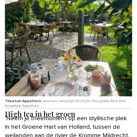
Theetuin Appeltern
vtwonen Landelijk 05-2026 | fotografie Bed and
breakfast Appeltern
High tea in het groen
‘Neem je theemoment op een idyllische plek
in het Groene Hart van Holland, tussen de
weilanden aan de rivier de Kromme Mijdrecht.