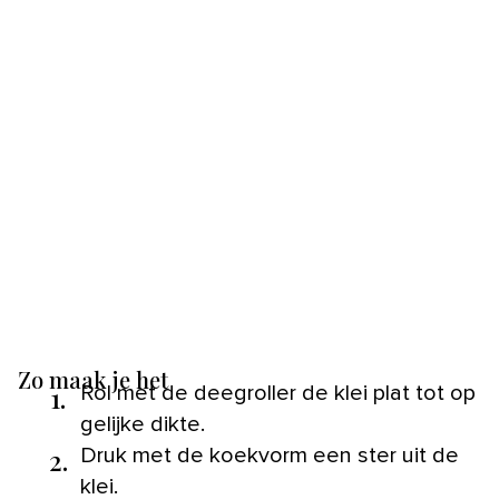
Zo maak je het
1.
Rol met de deegroller de klei plat tot op
gelijke dikte.
2.
Druk met de koekvorm een ster uit de
klei.