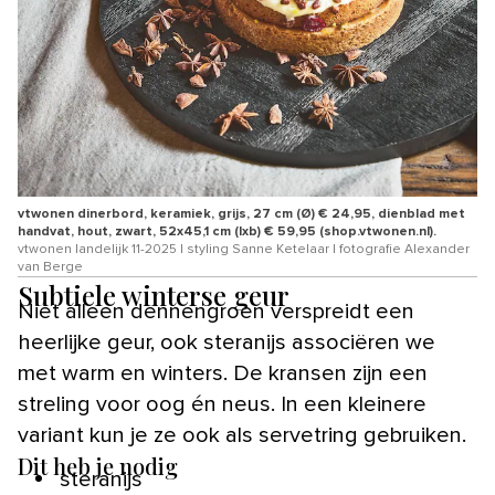
vtwonen dinerbord, keramiek, grijs, 27 cm (Ø) € 24,95, dienblad met
handvat, hout, zwart, 52x45,1 cm (lxb) € 59,95 (shop.vtwonen.nl).
vtwonen landelijk 11-2025 | styling Sanne Ketelaar | fotografie Alexander
van Berge
Subtiele winterse geur
Niet alleen dennengroen verspreidt een
heerlijke geur, ook steranijs associëren we
met warm en winters. De kransen zijn een
streling voor oog én neus. In een kleinere
variant kun je ze ook als servetring gebruiken.
Dit heb je nodig
steranijs