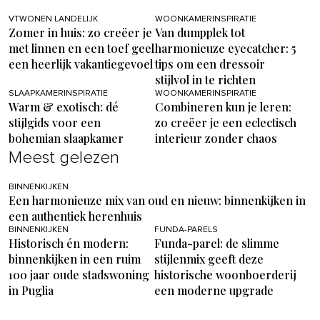
VTWONEN LANDELIJK
WOONKAMERINSPIRATIE
Zomer in huis: zo creëer je
Van dumpplek tot
met linnen en een toef geel
harmonieuze eyecatcher: 5
een heerlijk vakantiegevoel
tips om een dressoir
stijlvol in te richten
SLAAPKAMERINSPIRATIE
WOONKAMERINSPIRATIE
Warm & exotisch: dé
Combineren kun je leren:
stijlgids voor een
zo creëer je een eclectisch
bohemian slaapkamer
interieur zonder chaos
Meest gelezen
BINNENKIJKEN
Een harmonieuze mix van oud en nieuw: binnenkijken in
een authentiek herenhuis
BINNENKIJKEN
FUNDA-PARELS
Historisch én modern:
Funda-parel: de slimme
binnenkijken in een ruim
stijlenmix geeft deze
100 jaar oude stadswoning
historische woonboerderij
in Puglia
een moderne upgrade