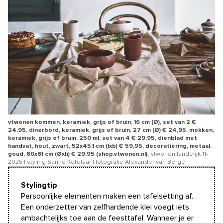
vtwonen kommen, keramiek, grijs of bruin, 16 cm (Ø), set van 2 €
24,95, dinerbord, keramiek, grijs of bruin, 27 cm (Ø) € 24,95, mokken,
keramiek, grijs of bruin, 250 ml, set van 4 € 29,95, dienblad met
handvat, hout, zwart, 52x45,1 cm (lxb) € 59,95, decoratiering, metaal,
goud, 60x61 cm (Øxh) € 29,95 (shop.vtwonen.nl).
vtwonen landelijk 11-
2025 | styling Sanne Ketelaar | fotografie Alexander van Berge
Stylingtip
Persoonlijke elementen maken een tafelsetting af.
Een onderzetter van zelfhardende klei voegt iets
ambachtelijks toe aan de feesttafel. Wanneer je er