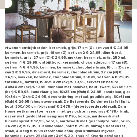
vtwonen ontbijtborden, keramiek, grijs, 17 cm (Ø), set van 4 € 44,95,
kommen, keramiek, grijs, 16 cm (Ø), set van 2 € 24,95, dinerbord,
keramiek, grijs, 27 cm (Ø) € 24,95, mokken, keramiek, grijs, 250 ml,
set van 4 € 29,95, ontbijtbord, keramiek, chocoladebruin, 17 cm (Ø),
set van 4 € 44,95, kommen, keramiek, chocolade bruin, 16 cm (Ø), set
van 2 € 24,95, dinerbord, keramiek, chocoladebruin, 27 cm (Ø) €
24,95, mokken, keramiek, chocoladebruin, 250 ml, set van 4 € 29,95,
tafelklee„ naturel, 150x250 cm (bxl) € 79,95, servetten naturel,
40x40 cm (bxl) € 10,95, dienblad met handvat, hout, zwart, 52x45,1 cm
(bxh) € 59,95, kandelaar, glas, 10x35 cm (Øxh) € 24,95, kandelaar, glas,
10x34cm (Øxh) € 24,95, decoratiering, metaal, goudkleurig, 60x61 cm
(Øxh) € 29,95 (shop.vtwonen.nl). De Betoverde Zolder eettafel Split,
hout, 300x100 cm (lxb) vanaf € 2475,- (debetoverdezolder.nl). Zara
Home eetkamerstoel, essen met gevlochten seagrass € 189,-, kruk,
essen met gevlochten seagrass € 119,-, bordje, aardewerk met
bloemenprint € 12,95, bordje, aardewerk met geschulpte rand, bruin,
24 cm (Ø) € 12,95, sushidienblad, hout € 29,99, vintage bestekset,
staal, 4-delig € 19,99 (zarahome.com). Jysk kruikvaas Ingvard,
keramiek, zwart, 25x30 cm (Øxh) € 20,- (jysk.nl). Overig privébezit.