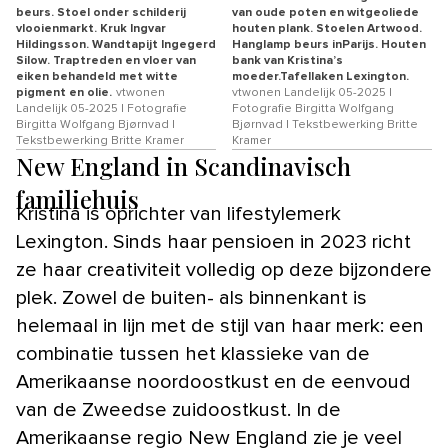
beurs. Stoel onder schilderij
van oude poten en witgeoliede
vlooienmarkt. Kruk Ingvar
houten plank. Stoelen Artwood.
Hildingsson. Wandtapijt Ingegerd
Hanglamp beurs inParijs. Houten
Silow. Traptreden en vloer van
bank van Kristina’s
eiken behandeld met witte
moeder.Tafellaken Lexington.
pigment en olie.
vtwonen
vtwonen Landelijk 05-2025 |
Landelijk 05-2025 | Fotografie
Fotografie Birgitta Wolfgang
Birgitta Wolfgang Bjørnvad |
Bjørnvad | Tekstbewerking Britte
Tekstbewerking Britte Kramer
Kramer
New England in Scandinavisch
familiehuis
Kristina is oprichter van lifestylemerk
Lexington. Sinds haar pensioen in 2023 richt
ze haar creativiteit volledig op deze bijzondere
plek. Zowel de buiten- als binnenkant is
helemaal in lijn met de stijl van haar merk: een
combinatie tussen het klassieke van de
Amerikaanse noordoostkust en de eenvoud
van de Zweedse zuidoostkust. In de
Amerikaanse regio New England zie je veel