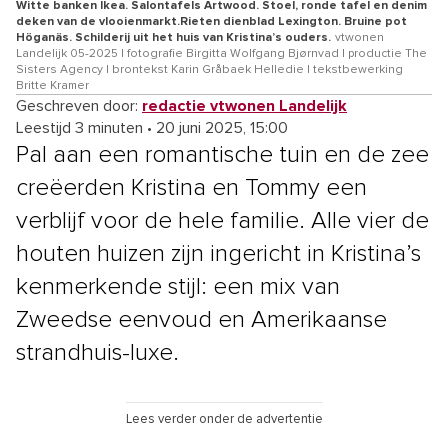
Witte banken Ikea. Salontafels Artwood. Stoel, ronde tafel en denim
deken van de vlooienmarkt.Rieten dienblad Lexington. Bruine pot
Höganäs. Schilderij uit het huis van Kristina’s ouders.
vtwonen
Landelijk 05-2025 | fotografie Birgitta Wolfgang Bjørnvad | productie The
Sisters Agency | brontekst Karin Gråbaek Helledie | tekstbewerking
Britte Kramer
Geschreven door:
redactie vtwonen Landelijk
Leestijd 3 minuten
•
20 juni 2025, 15:00
Pal aan een romantische tuin en de zee
creëerden Kristina en Tommy een
verblijf voor de hele familie. Alle vier de
houten huizen zijn ingericht in Kristina’s
kenmerkende stijl: een mix van
Zweedse eenvoud en Amerikaanse
strandhuis-luxe.
Lees verder onder de advertentie