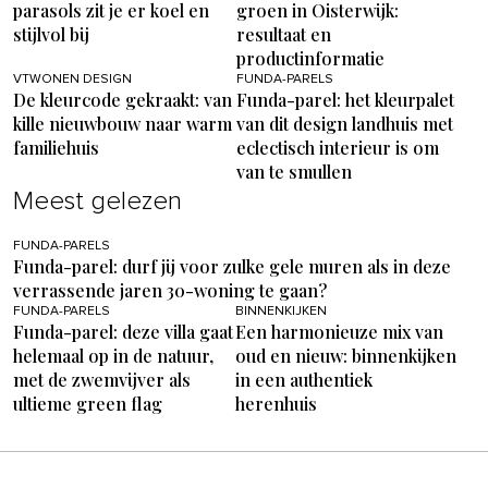
parasols zit je er koel en
groen in Oisterwijk:
stijlvol bij
resultaat en
productinformatie
VTWONEN DESIGN
FUNDA-PARELS
De kleurcode gekraakt: van
Funda-parel: het kleurpalet
kille nieuwbouw naar warm
van dit design landhuis met
familiehuis
eclectisch interieur is om
van te smullen
Meest gelezen
FUNDA-PARELS
Funda-parel: durf jij voor zulke gele muren als in deze
verrassende jaren 30-woning te gaan?
FUNDA-PARELS
BINNENKIJKEN
Funda-parel: deze villa gaat
Een harmonieuze mix van
helemaal op in de natuur,
oud en nieuw: binnenkijken
met de zwemvijver als
in een authentiek
ultieme green flag
herenhuis