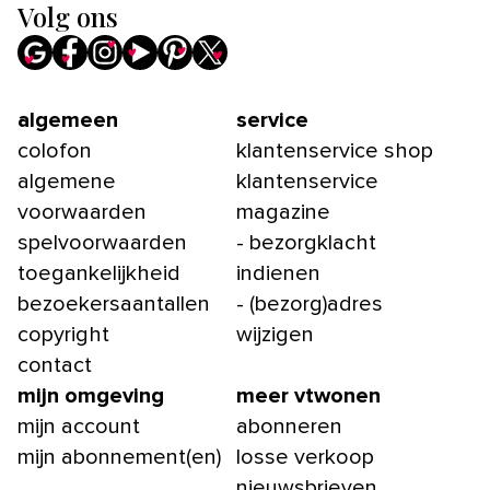
Volg ons
algemeen
service
colofon
klantenservice shop
algemene
klantenservice
voorwaarden
magazine
spelvoorwaarden
- bezorgklacht
toegankelijkheid
indienen
bezoekersaantallen
- (bezorg)adres
copyright
wijzigen
contact
mijn omgeving
meer vtwonen
mijn account
abonneren
mijn abonnement(en)
losse verkoop
nieuwsbrieven