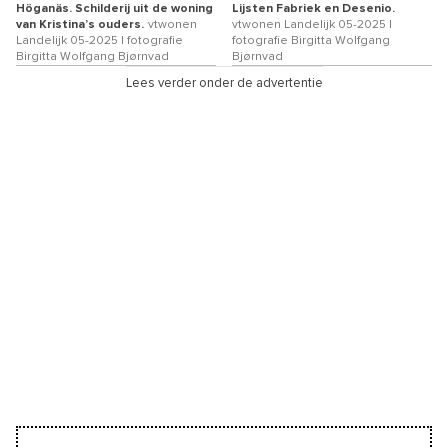
Höganäs. Schilderij uit de woning
Lijsten Fabriek en Desenio.
van Kristina’s ouders.
vtwonen
vtwonen Landelijk 05-2025 |
Landelijk 05-2025 | fotografie
fotografie Birgitta Wolfgang
Birgitta Wolfgang Bjørnvad
Bjørnvad
Lees verder onder de advertentie