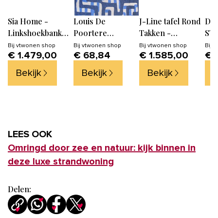
Sia Home -
Louis De
J-Line tafel Rond
Dut
Linkshoekbank
Poortere
Takken -
STR
met slaapfunctie
vloerkleed Craft
hout/glas -
sie
Bij
vtwonen shop
Bij
vtwonen shop
Bij
vtwonen shop
Bij
v
€ 1.479,00
€ 68,84
€ 1.585,00
€ 
GABRIEL -
Kuba - blauw -
naturel
cm 
bouclé-stof
140x200cm
str
Bekijk
Bekijk
Bekijk
B
crème 286cm
Lem
LEES OOK
Omringd door zee en natuur: kijk binnen in
deze luxe strandwoning
Delen: