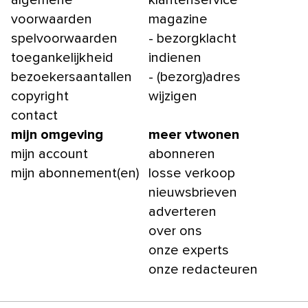
algemene
klantenservice
voorwaarden
magazine
spelvoorwaarden
- bezorgklacht
toegankelijkheid
indienen
bezoekersaantallen
- (bezorg)adres
copyright
wijzigen
contact
mijn omgeving
meer vtwonen
mijn account
abonneren
mijn abonnement(en)
losse verkoop
nieuwsbrieven
adverteren
over ons
onze experts
onze redacteuren