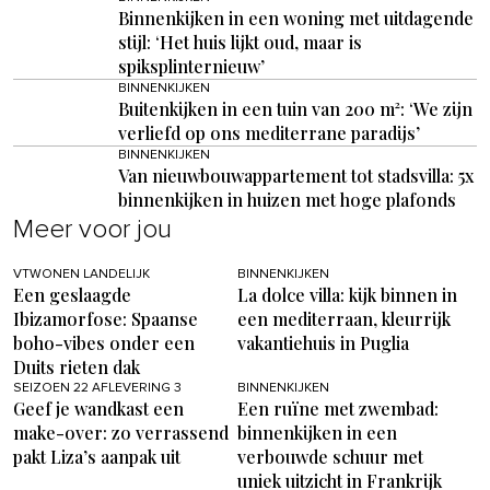
Binnenkijken in een woning met uitdagende
stijl: ‘Het huis lijkt oud, maar is
spiksplinternieuw’
BINNENKIJKEN
Buitenkijken in een tuin van 200 m²: ‘We zijn
verliefd op ons mediterrane paradijs’
BINNENKIJKEN
Van nieuwbouwappartement tot stadsvilla: 5x
binnenkijken in huizen met hoge plafonds
Meer voor jou
VTWONEN LANDELIJK
BINNENKIJKEN
Een geslaagde
La dolce villa: kijk binnen in
Ibizamorfose: Spaanse
een mediterraan, kleurrijk
boho-vibes onder een
vakantiehuis in Puglia
Duits rieten dak
SEIZOEN 22 AFLEVERING 3
BINNENKIJKEN
Geef je wandkast een
Een ruïne met zwembad:
make-over: zo verrassend
binnenkijken in een
pakt Liza’s aanpak uit
verbouwde schuur met
uniek uitzicht in Frankrijk