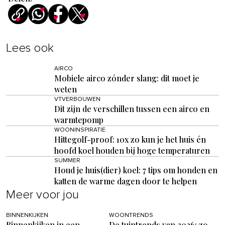
Lees ook
AIRCO
Mobiele airco zónder slang: dit moet je
weten
VTVERBOUWEN
Dit zijn de verschillen tussen een airco en
warmtepomp
WOONINSPIRATIE
Hittegolf-proof: 10x zo kun je het huis én
hoofd koel houden bij hoge temperaturen
SUMMER
Houd je huis(dier) koel: 7 tips om honden en
katten de warme dagen door te helpen
Meer voor jou
BINNENKIJKEN
WOONTRENDS
Binnenkijken in een
De tuintrends van 2026: zo