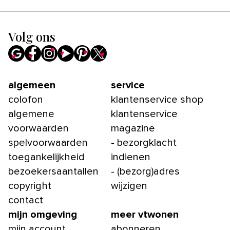
Volg ons
algemeen
service
colofon
klantenservice shop
algemene
klantenservice
voorwaarden
magazine
spelvoorwaarden
- bezorgklacht
toegankelijkheid
indienen
bezoekersaantallen
- (bezorg)adres
copyright
wijzigen
contact
mijn omgeving
meer vtwonen
mijn account
abonneren