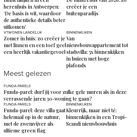
herenhuis in Antwerpen:
creëer je een
‘De basis is wit, waardoor
buitenparadijs
de authentieke details beter
uitkomen’
VTWONEN LANDELIJK
BINNENKIJKEN
Zomer in huis: zo creëer je
Van
met linnen en een toef geel
nieuwbouwappartement tot
een heerlijk vakantiegevoel
stadsvilla: 5x binnenkijken
in huizen met hoge
plafonds
Meest gelezen
FUNDA-PARELS
Funda-parel: durf jij voor zulke gele muren als in deze
verrassende jaren 30-woning te gaan?
FUNDA-PARELS
BINNENKIJKEN
Funda-parel: deze villa gaat
Kleurrijk, maar niet té:
helemaal op in de natuur,
binnenkijken in een Tropi-
met de zwemvijver als
Scandi nieuwbouwhuis
ultieme green flag