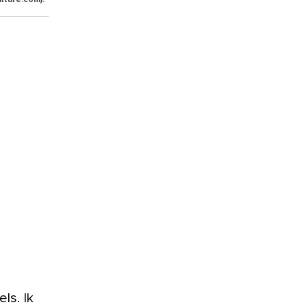
lture.com).
ls. Ik