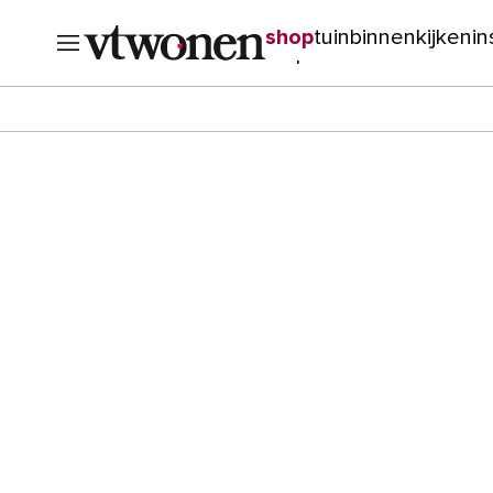
shop
tuin
binnenkijken
in
verbouwen
cursussen
o