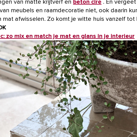
ngen van matte krijtverf en
beton ciré
. En vergeet
 van meubels en raamdecoratie niet, ook daarin kun
 mat afwisselen. Zo komt je witte huis vanzelf tot 
OK
c: zo mix en match je mat en glans in je interieur