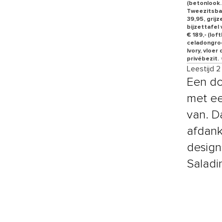
(betonlook.n
Tweezitsban
39,95, grij
bijzettafel 
€ 189,- (lo
celadongroe
Ivory, vloer
privébezit.
Leestijd 2
Een do
met ee
van. Da
afdank
designs
Saladin