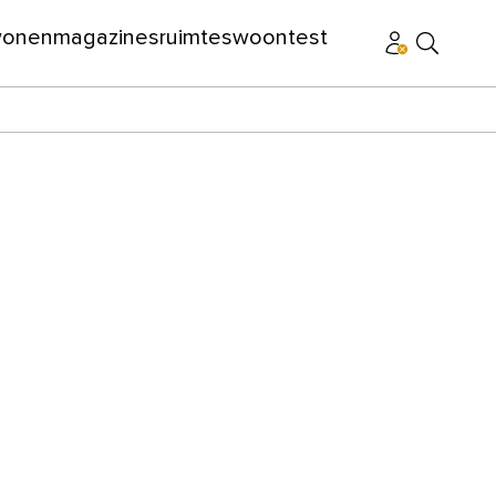
wonen
magazines
ruimtes
woontest