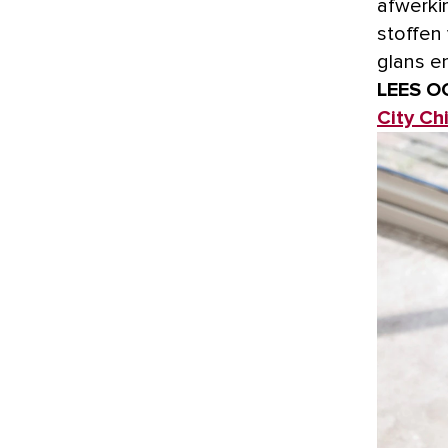
afwerki
stoffen
glans en
LEES O
City Chi