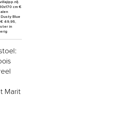
llajipp.nl).
130x170 cm €
talen
l Dusty Blue
 € 49,95,
ster in
verig
stoel:
oois
veel
t Marit