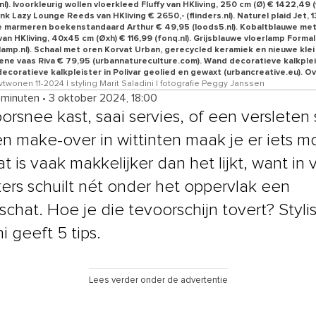
l). Ivoorkleurig wollen vloerkleed Fluffy van HKliving, 250 cm (Ø) € 1422,49 (vi
k Lazy Lounge Reeds van HKliving € 2650,- (flinders.nl). Naturel plaid Jet, 
ze marmeren boekenstandaard Arthur € 49,95 (loods5.nl). Kobaltblauwe me
van HKliving, 40x45 cm (Øxh) € 116,99 (fonq.nl). Grijsblauwe vloerlamp Forma
ftlamp.nl). Schaal met oren Korvat Urban, gerecycled keramiek en nieuwe klei
ne vaas Riva € 79,95 (urbannatureculture.com). Wand decoratieve kalkplei
 decoratieve kalkpleister in Polivar geolied en gewaxt (urbancreative.eu). O
vtwonen 11-2024 | styling Marit Saladini | fotografie Peggy Janssen
 minuten
•
3 oktober 2024, 18:00
orsnee kast, saai servies, of een versleten 
n make-over in wittinten maak je er iets m
t is vaak makkelijker dan het lijkt, want in 
ers schuilt nét onder het oppervlak een
chat. Hoe je die tevoorschijn tovert? Stylis
i geeft 5 tips.
Lees verder onder de advertentie