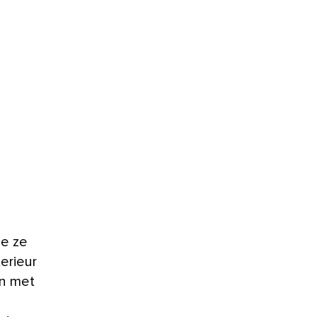
terieur
en met