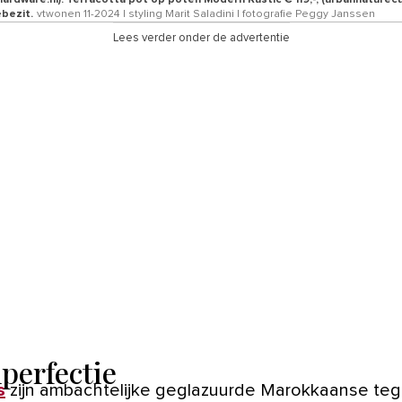
ardware.nl). Terracotta pot op poten Modern Rustic € 119,-, (urbannaturecu
ébezit.
vtwonen 11-2024 | styling Marit Saladini | fotografie Peggy Janssen
Lees verder onder de advertentie
mperfectie
s
zijn ambachtelijke geglazuurde Marokkaanse tege