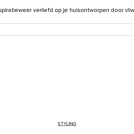
spiratie
weer verliefd op je huis
ontworpen door vt
ver ons
STYLING