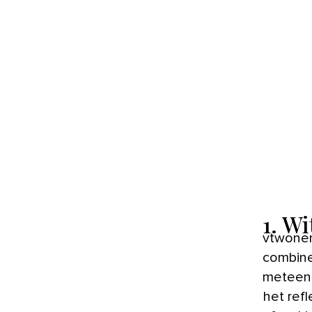
1. Wi
vtwonen-stylist Marit: ‘Wittinten saai? Hangt er vanaf hoe je ze
combinee
meteen 
het ref