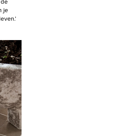
 de
 je
leven.’