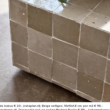
kubus € 20,- (rataplan.nl). Beige zelliges, 10x10x1,8 cm, per m2 € 115,-