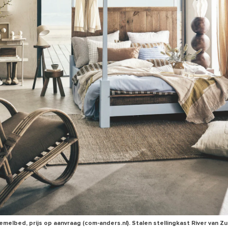
melbed, prijs op aanvraag (com-anders.nl). Stalen stellingkast River van Zui