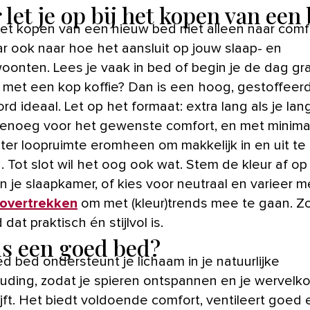
let je op bij het kopen van een
aar ook naar hoe het aansluit op jouw slaap- en
oonten. Lees je vaak in bed of begin je de dag gr
 met een kop koffie? Dan is een hoog, gestoffeer
d ideaal. Let op het formaat: extra lang als je lan
enoeg voor het gewenste comfort, en met minima
ter loopruimte eromheen om makkelijk in en uit te
. Tot slot wil het oog ook wat. Stem de kleur af op
n je slaapkamer, of kies voor neutraal en varieer m
overtrekken
om met (kleur)trends mee te gaan. Zo
dat praktisch én stijlvol is.
is een goed bed?
d bed ondersteunt je lichaam in je natuurlijke
uding, zodat je spieren ontspannen en je wervelk
ijft. Het biedt voldoende comfort, ventileert goed 