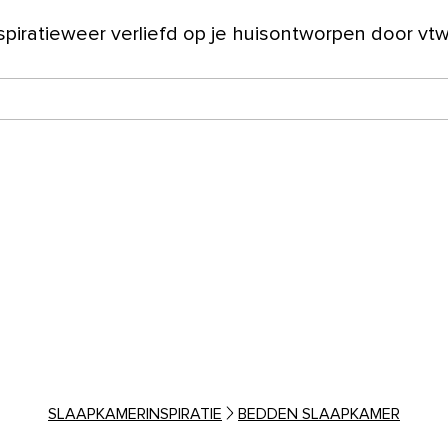
spiratie
weer verliefd op je huis
ontworpen door vt
ver ons
SLAAPKAMERINSPIRATIE
BEDDEN SLAAPKAMER