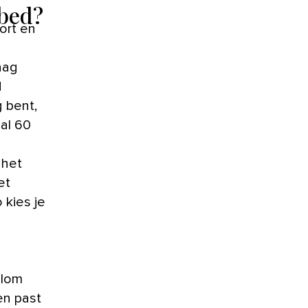
 bed?
aag
d
g bent,
al 60
 het
et
 kies je
olom
en past