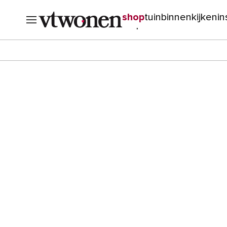
shop
tuin
binnenkijken
in
verbouwen
cursussen
o