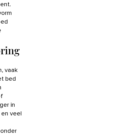
bent.
 vorm
oed
e
pring
n, vaak
et bed
n
f
ger in
 en veel
zonder