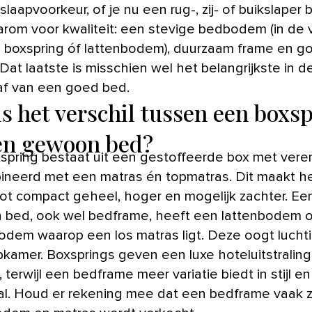
 slaapvoorkeur, of je nu een rug-, zij- of buikslaper 
arom voor kwaliteit: een stevige bedbodem (in de
 boxspring óf lattenbodem), duurzaam frame en g
Dat laatste is misschien wel het belangrijkste in d
f van een goed bed.
is het verschil tussen een boxs
en gewoon bed?
spring bestaat uit een gestoffeerde box met vere
neerd met een matras én topmatras. Dit maakt h
ot compact geheel, hoger en mogelijk zachter. Ee
bed, ook wel bedframe, heeft een lattenbodem o
bodem waarop een los matras ligt. Deze oogt luchti
pkamer. Boxsprings geven een luxe hoteluitstraling
 terwijl een bedframe meer variatie biedt in stijl en
al. Houd er rekening mee dat een bedframe vaak 