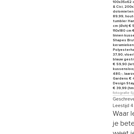
100x35x62 c
& Cici, 200
dolomieten 
89,99, houte
tumbler Ham
cm (Øxh) € 
110x180 cm 
linnen kuss
Shapes Brut
keramieken 
Polyesterhar
37,90, vloe
blauw gestr
€ 59,90 (le
kussensloop
480,-, laar
Gardens € 4
Design Stay
€ 39,99 (hm.
fotografie S
Geschreve
Leestijd 
Waar l
je bet
weet j