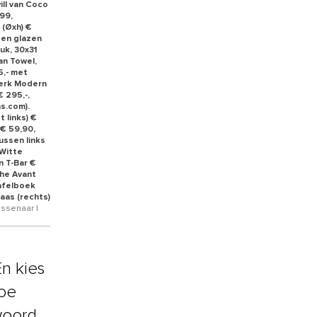
ill van Coco
99,
 (Øxh) €
- en glazen
uk, 30x31
an Towel,
5,- met
werk Modern
€ 295,-,
ns.com).
t links) €
 € 59,90,
ussen links
 Witte
n T-Bar €
The Avant
tafelboek
aas (rechts)
assenaar |
n kies
hoe
woord