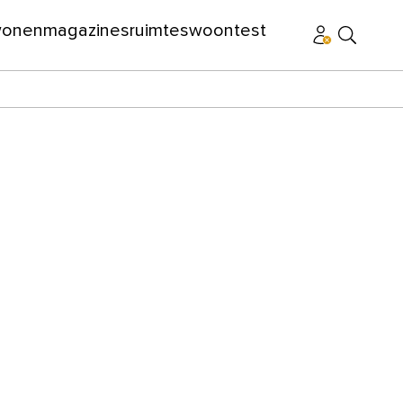
wonen
magazines
ruimtes
woontest