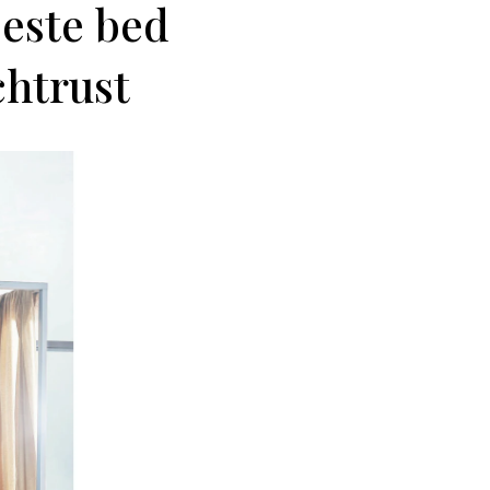
beste bed
chtrust