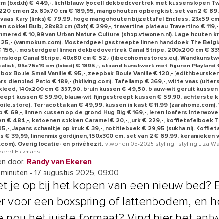
m (bxdxh) € 449,-, lichtblauw lyocell dekbedovertrek met kussenslopen Tw
x220 cm en 2x 60x70 cm € 189,95, mangohouten opbergkist, set van 2 € 89,
vaas Kary (links) € 79,99, hoge mangohouten bijzettafel Endless, 23x59 cm
n sokkel Bulb, 28x83 cm (Øxh) € 299,-, travertine plateau Travertino € 119,
mered € 10,99 van Urban Nature Culture (shop.vtwonen.nl). Lage houten kr
525,- (vanmokum.com). Mosterdgeel gestreepte linnen handdoek The Belgi
€ 156,-, mosterdgeel linnen dekbedovertrek Canal Stripe, 200x200 cm € 33
ensloop Canal Stripe, 40x80 cm € 52,- (libecohomestores.eu). Wandkunst
alist, 96x75x19 cm (lxbxd) € 1895,-, staand kunstwerk met figuren Playland 
box Boule Small Vanille € 95,-, zeepbak Boule Vanille € 120,- (edithbeurske
s dienblad Patio € 189,- (hkliving.com). Tafellamp € 369,-, witte vaas (uiters
rkleed, 140x200 cm € 337,90, bruin kussen € 49,50, blauw-wit geruit kussen
eept kussen € 59,90, blauw-wit fijngestreept kussen € 59,90, achterste k
toile.store). Terracotta kan € 49,99, kussen in kast € 11,99 (zarahome.com).
 € 69,-, linnen kussen op de grond Hug Big € 169,-, leren loafers Interwove
zen € 484,-, katoenen sokken Caramel € 20,-, jurk € 229,-, koffietafelboek 
5,-, Japans schaaltje op kruk € 39,-, notitieboek € 29,95 (sukha.nl). Koffie
s € 39,99, linnenmix gordijnen, 150x300 cm, set van 2 € 69,99, keramieken v
com). Overig locatie- en privébezit.
vtwonen 05-2025 styling | styling Liza W
joerd Eickmans
n door:
Randy van Ekeren
4 minuten
•
17 augustus 2025, 09:00
et je op bij het kopen van een nieuw bed? E
er voor een boxspring of lattenbodem, en 
e nou het juiste formaat? Vind hier het ant