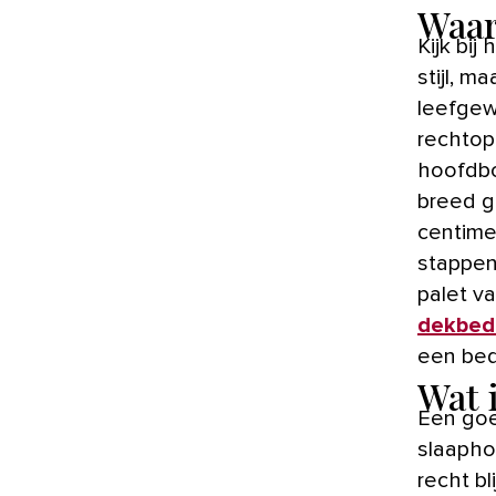
Waar 
Kijk bij het kopen van een nieuw bed niet alleen naar comfort en
stijl, m
leefgew
rechtop
hoofdbor
breed g
centime
stappen
palet va
dekbed
een bed 
Wat 
Een goe
slaapho
recht bl