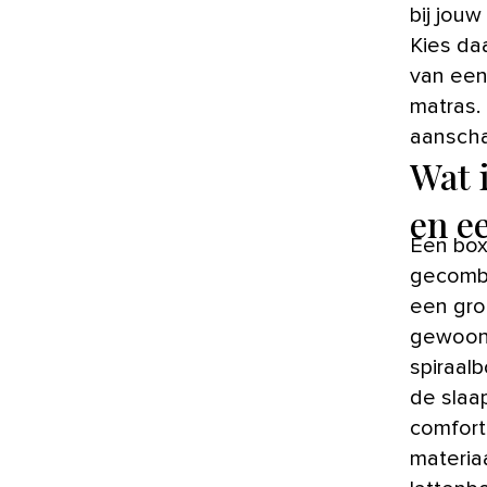
bij jouw
Kies da
van een
matras. 
aanscha
Wat 
en e
Een box
gecombi
een gro
gewoon 
spiraal
de slaa
comfort,
materia