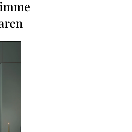
slimme
aren