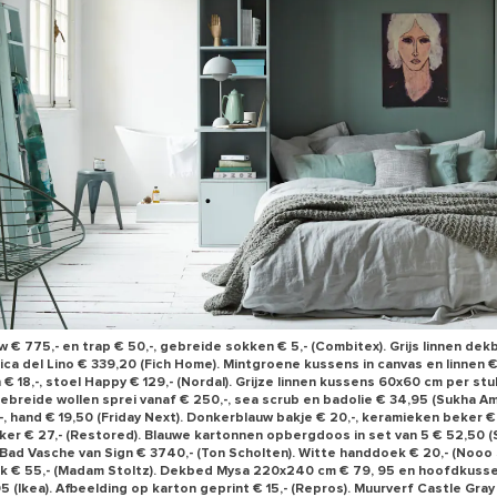
€ 775,- en trap € 50,-, gebreide sokken € 5,- (Combitex). Grijs linnen de
ica del Lino € 339,20 (Fich Home). Mintgroene kussens in canvas en linnen € 
€ 18,-, stoel Happy € 129,- (Nordal). Grijze linnen kussens 60x60 cm per st
 Gebreide wollen sprei vanaf € 250,-, sea scrub en badolie € 34,95 (Sukha A
, hand € 19,50 (Friday Next). Donkerblauw bakje € 20,-, keramieken beker € 
er € 27,- (Restored). Blauwe kartonnen opbergdoos in set van 5 € 52,50 (Se
). Bad Vasche van Sign € 3740,- (Ton Scholten). Witte handdoek € 20,- (Nooo 
uk € 55,- (Madam Stoltz). Dekbed Mysa 220x240 cm € 79, 95 en hoofdkuss
5 (Ikea). Afbeelding op karton geprint € 15,- (Repros). Muurverf Castle Gray