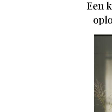
Een k
opl