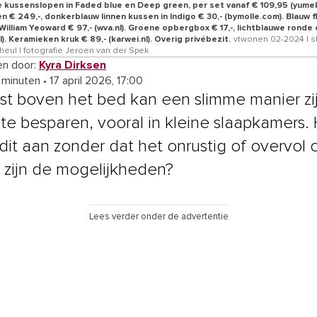
 kussenslopen in Faded blue en Deep green, per set vanaf € 109,95 (yumek
n € 249,-, donkerblauw linnen kussen in Indigo € 30,- (bymolle.com). Blauw 
William Yeoward € 97,- (wva.nl). Groene opbergbox € 17,-, lichtblauwe rond
nl). Keramieken kruk € 89,- (karwei.nl). Overig privébezit.
vtwonen 02-2024 | st
heul | fotografie Jeroen van der Spek
n door:
Kyra Dirksen
4 minuten
•
17 april 2026, 17:00
st boven het bed kan een slimme manier zi
 te besparen, vooral in kleine slaapkamers.
 dit aan zonder dat het onrustig of overvol 
 zijn de mogelijkheden?
Lees verder onder de advertentie