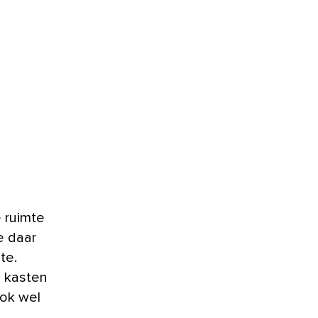
 ruimte
e daar
te.
e kasten
ok wel