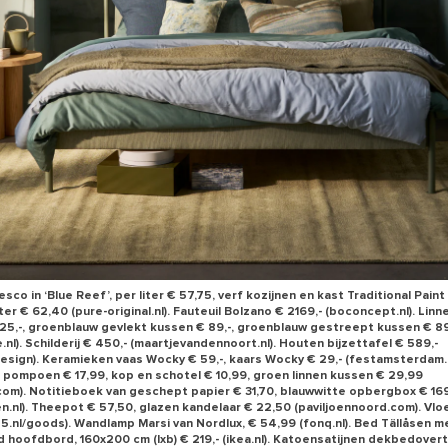
sco in ‘Blue Reef’, per liter € 57,75, verf kozijnen en kast Traditional Paint 
iter € 62,40 (pure-original.nl). Fauteuil Bolzano € 2169,- (boconcept.nl). Linn
225,-, groenblauw gevlekt kussen € 89,-, groenblauw gestreept kussen € 89
nl). Schilderij € 450,- (maartjevandennoort.nl). Houten bijzettafel € 589,-
design). Keramieken vaas Wocky € 59,-, kaars Wocky € 29,- (festamsterdam.
pompoen € 17,99, kop en schotel € 10,99, groen linnen kussen € 29,99
om). Notitieboek van geschept papier € 31,70, blauwwitte opbergbox € 169
.nl). Theepot € 57,50, glazen kandelaar € 22,50 (paviljoennoord.com). Vlo
s5.nl/goods). Wandlamp Marsi van Nordlux, € 54,99 (fonq.nl). Bed Tällåsen m
 hoofdbord, 160x200 cm (lxb) € 219,- (ikea.nl). Katoensatijnen dekbedove