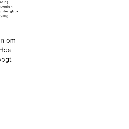
o.nl).
fluwelen
e opbergbox
yling
jn om
 Hoe
oogt