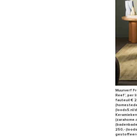
Muurverf Fre
Reef’, per l
fauteuil € 
(homestede.
(loods5.nl/
Keramieken 
(zarahome.c
(badenbaden
250,- (lood
gestoffeerd