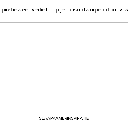
spiratie
weer verliefd op je huis
ontworpen door vt
ver ons
SLAAPKAMERINSPIRATIE