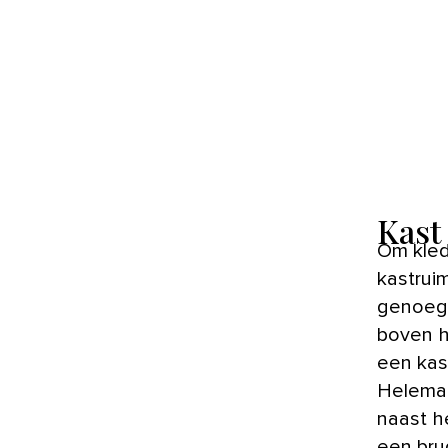
Kast
Om kleding, beddengoed en ander textiel op te bergen is
kastruim
genoeg 
boven h
een kas
Helemaa
naast h
een bru