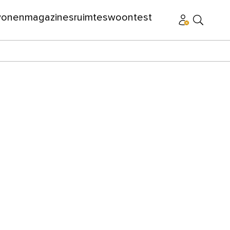
wonen
magazines
ruimtes
woontest