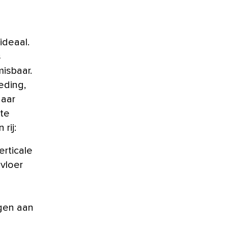
ideaal.
s
isbaar.
eding,
naar
 te
rij:
rticale
vloer
gen aan