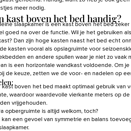
stjes meer nodig.
en kast boven het bed handig?
kleine slaapkamer is een kast boven het bed zeker 
l goed na over de functie. Wil je het gebruiken al
kast? Dan zijn hoge kasten naast het bed echt onm
de kasten vooral als opslagruimte voor seizoenskl
ekbedden en andere spullen waar je niet zo vaak 
 Dan is een horizontale wandkast voldoende. Om je
bij de keuze, zetten we de voor- en nadelen op een 
len:
 kast boven het bed maakt optimaal gebruik van ve
mte, waardoor waardevolle vierkante meters op de 
den vrijgehouden.
ra opbergruimte is altijd welkom, toch?
 kan een gevoel van symmetrie en balans toevoe
slaapkamer.