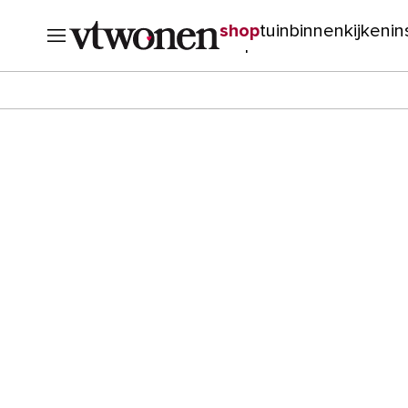
shop
tuin
binnenkijken
in
verbouwen
cursussen
o