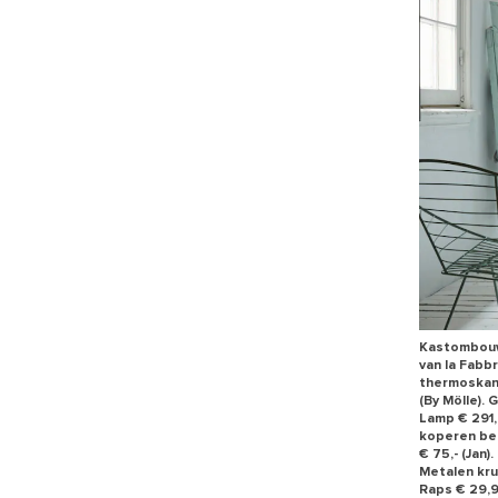
Kastombouw 
van la Fabbr
thermoskan 
(By Mölle).
Lamp € 291,-
koperen bek
€ 75,- (Jan
Metalen kr
Raps € 29,9