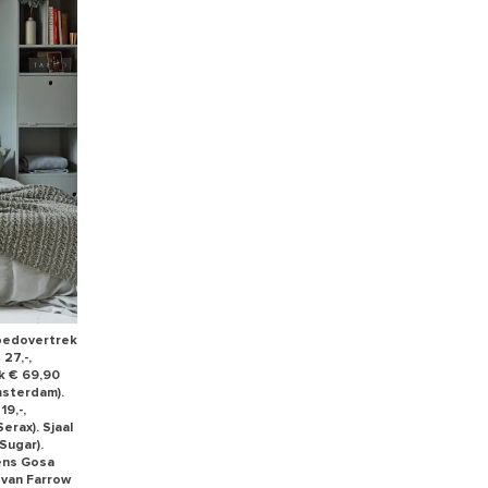
kbedovertrek
27,-,
uk € 69,90
msterdam).
19,-,
rax). Sjaal
Sugar).
ens Gosa
 van Farrow