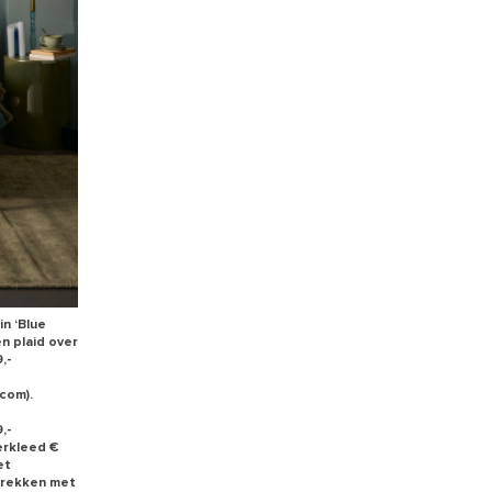
in ‘Blue
en plaid over
,-
com).
,-
erkleed €
et
rtrekken met