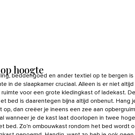
 op hoogte
te in de slaapkamer cruciaal. Alleen is er niet altijd
ruimte voor een grote kledingkast of ladekast. De
et bed is daarentegen bijna altijd onbenut. Hang j
t op, dan creëer je ineens een zee aan opbergruim
l wanneer je de kast laat doorlopen in twee hog
et bed. Zo’n ombouwkast rondom het bed wordt o
gkast genoemd. Handig, want zo heb je ook geen