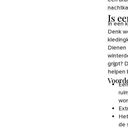
nachtka
Is e
In een 
Denk we
kleding
Dienen 
winterd
grijpt?
helpen 
Voorde
Een
rui
wor
Ext
Het
de 