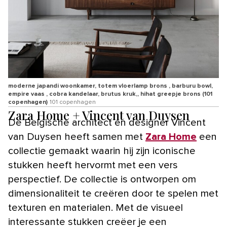
moderne japandi woonkamer, totem vloerlamp brons , barburu bowl,
empire vaas , cobra kandelaar, brutus kruk,, hihat greepje brons (101
copenhagen)
101 copenhagen
Zara Home + Vincent van Duysen
De Belgische architect en designer Vincent
van Duysen heeft samen met
Zara Home
een
collectie gemaakt waarin hij zijn iconische
stukken heeft hervormt met een vers
perspectief. De collectie is ontworpen om
dimensionaliteit te creëren door te spelen met
texturen en materialen. Met de visueel
interessante stukken creëer je een