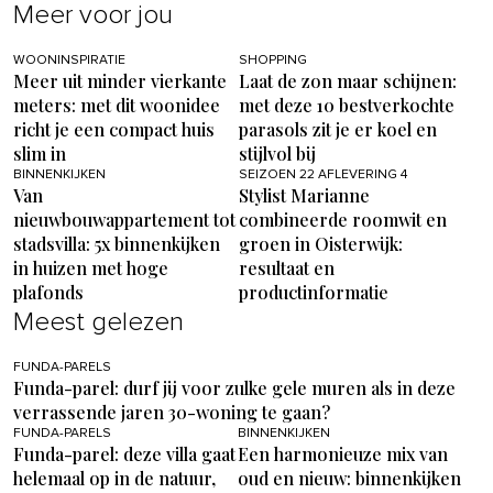
Meer voor jou
WOONINSPIRATIE
SHOPPING
Meer uit minder vierkante
Laat de zon maar schijnen:
meters: met dit woonidee
met deze 10 bestverkochte
richt je een compact huis
parasols zit je er koel en
slim in
stijlvol bij
BINNENKIJKEN
SEIZOEN 22 AFLEVERING 4
Van
Stylist Marianne
nieuwbouwappartement tot
combineerde roomwit en
stadsvilla: 5x binnenkijken
groen in Oisterwijk:
in huizen met hoge
resultaat en
plafonds
productinformatie
Meest gelezen
FUNDA-PARELS
Funda-parel: durf jij voor zulke gele muren als in deze
verrassende jaren 30-woning te gaan?
FUNDA-PARELS
BINNENKIJKEN
Funda-parel: deze villa gaat
Een harmonieuze mix van
helemaal op in de natuur,
oud en nieuw: binnenkijken