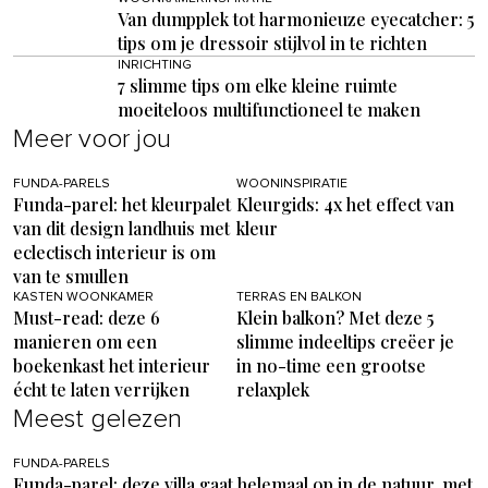
Van dumpplek tot harmonieuze eyecatcher: 5
tips om je dressoir stijlvol in te richten
INRICHTING
7 slimme tips om elke kleine ruimte
moeiteloos multifunctioneel te maken
Meer voor jou
FUNDA-PARELS
WOONINSPIRATIE
Funda-parel: het kleurpalet
Kleurgids: 4x het effect van
van dit design landhuis met
kleur
eclectisch interieur is om
van te smullen
KASTEN WOONKAMER
TERRAS EN BALKON
Must-read: deze 6
Klein balkon? Met deze 5
manieren om een
slimme indeeltips creëer je
boekenkast het interieur
in no-time een grootse
écht te laten verrijken
relaxplek
Meest gelezen
FUNDA-PARELS
Funda-parel: deze villa gaat helemaal op in de natuur, met