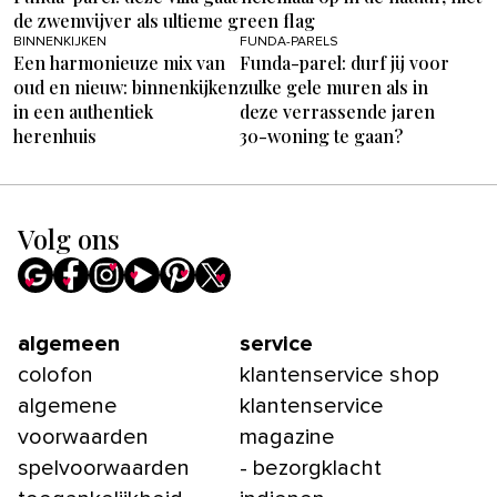
de zwemvijver als ultieme green flag
BINNENKIJKEN
FUNDA-PARELS
Een harmonieuze mix van
Funda-parel: durf jij voor
oud en nieuw: binnenkijken
zulke gele muren als in
in een authentiek
deze verrassende jaren
herenhuis
30-woning te gaan?
Volg ons
algemeen
service
colofon
klantenservice shop
algemene
klantenservice
voorwaarden
magazine
spelvoorwaarden
- bezorgklacht