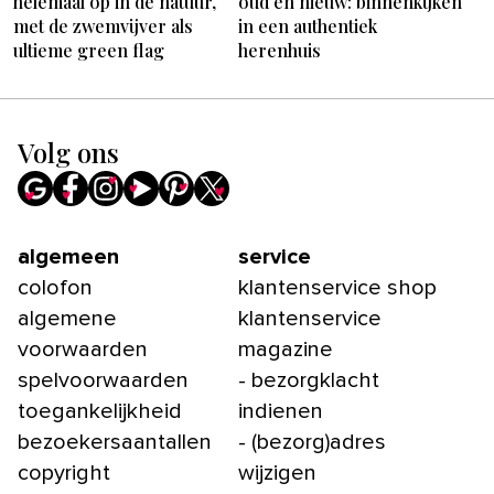
helemaal op in de natuur,
oud en nieuw: binnenkijken
met de zwemvijver als
in een authentiek
ultieme green flag
herenhuis
Volg ons
algemeen
service
colofon
klantenservice shop
algemene
klantenservice
voorwaarden
magazine
spelvoorwaarden
- bezorgklacht
toegankelijkheid
indienen
bezoekersaantallen
- (bezorg)adres
copyright
wijzigen