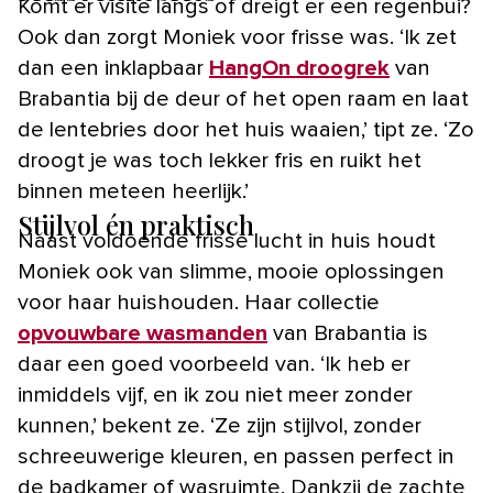
Komt er visite langs of dreigt er een regenbui?
Ook dan zorgt Moniek voor frisse was. ‘Ik zet
dan een inklapbaar
HangOn droogrek
van
Brabantia bij de deur of het open raam en laat
de lentebries door het huis waaien,’ tipt ze. ‘Zo
droogt je was toch lekker fris en ruikt het
binnen meteen heerlijk.’
Stijlvol én praktisch
Naast voldoende frisse lucht in huis houdt
Moniek ook van slimme, mooie oplossingen
voor haar huishouden. Haar collectie
opvouwbare wasmanden
van Brabantia is
daar een goed voorbeeld van. ‘Ik heb er
inmiddels vijf, en ik zou niet meer zonder
kunnen,’ bekent ze. ‘Ze zijn stijlvol, zonder
schreeuwerige kleuren, en passen perfect in
de badkamer of wasruimte. Dankzij de zachte