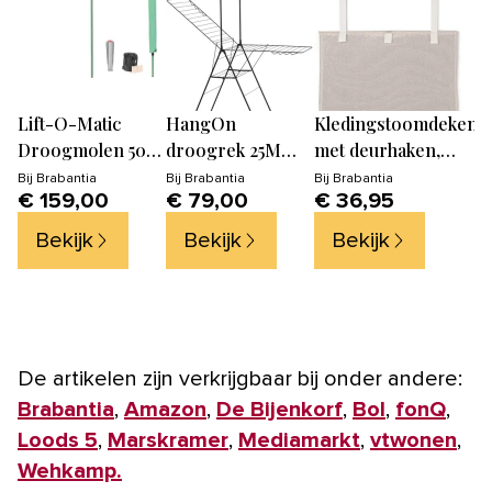
Lift-O-Matic
HangOn
Kledingstoomdeken
L
Droogmolen 50M
droogrek 25M
met deurhaken,
k
met accessoires,
met stang, Matt
Grey
Bij
Brabantia
Bij
Brabantia
Bij
Brabantia
Bi
€ 159,00
€ 79,00
€ 36,95
€
Leaf Green
Black
Bekijk
Bekijk
Bekijk
De artikelen zijn verkrijgbaar bij onder andere:
Brabantia
,
Amazon
,
De Bijenkorf
,
Bol
,
fonQ
,
Loods 5
,
Marskramer
,
Mediamarkt
,
vtwonen
,
Wehkamp.