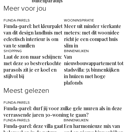
buitenparadijs
Meer voor jou
FUNDA-PARELS
WOONINSPIRATIE
Funda-parel: het kleurpalet
Meer uit minder vierkante
van dit design landhuis met
meters: met dit woonidee
eclectisch interieur is om
richt je een compact huis
van te smullen
slim in
SHOPPING
BINNENKIJKEN
Laat de zon maar schijnen:
Van
met deze 10 bestverkochte
nieuwbouwappartement tot
parasols zit je er koel en
stadsvilla: 5x binnenkijken
stijlvol bij
in huizen met hoge
plafonds
Meest gelezen
FUNDA-PARELS
Funda-parel: durf jij voor zulke gele muren als in deze
verrassende jaren 30-woning te gaan?
FUNDA-PARELS
BINNENKIJKEN
Funda-parel: deze villa gaat
Een harmonieuze mix van