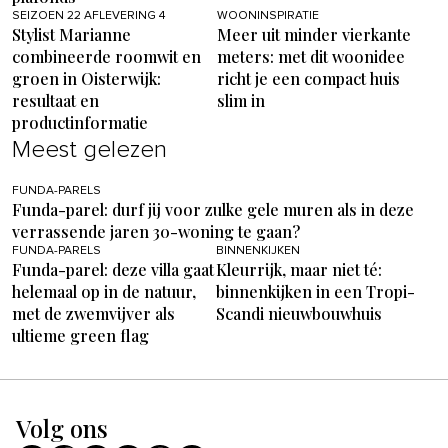
SEIZOEN 22 AFLEVERING 4
WOONINSPIRATIE
Stylist Marianne
Meer uit minder vierkante
combineerde roomwit en
meters: met dit woonidee
groen in Oisterwijk:
richt je een compact huis
resultaat en
slim in
productinformatie
Meest gelezen
FUNDA-PARELS
Funda-parel: durf jij voor zulke gele muren als in deze
verrassende jaren 30-woning te gaan?
FUNDA-PARELS
BINNENKIJKEN
Funda-parel: deze villa gaat
Kleurrijk, maar niet té:
helemaal op in de natuur,
binnenkijken in een Tropi-
met de zwemvijver als
Scandi nieuwbouwhuis
ultieme green flag
Volg ons