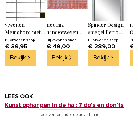
vtwonen
noo.ma
Spinder Design
no
Memobord met
handgeweven
spiegel Retro
Out
Draad - Fotorek -
katoenen deurmat
Spiegel - Groovy
Blu
Bij
vtwonen shop
Bij
vtwonen shop
Bij
vtwonen shop
Bij
v
€ 39,95
€ 49,00
€ 289,00
€ 
Wandrooster -
50-70 cm -
Chrome - 3 haken
Zwart wandrek-
terracotta, lila &
Bekijk
Bekijk
Bekijk
B
60x105cm
geel
LEES OOK
Kunst ophangen in de hal: 7 do’s en don’ts
Lees verder onder de advertentie