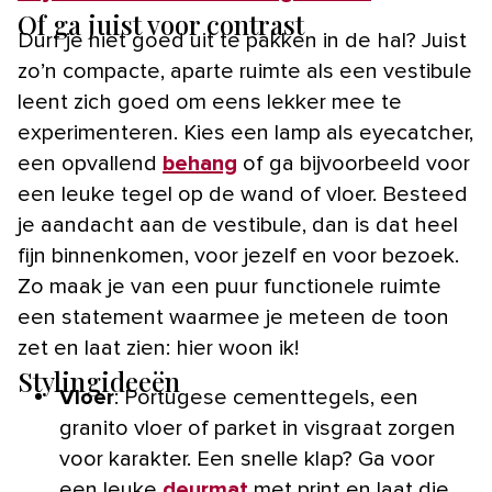
Of ga juist voor contrast
Durf je niet goed uit te pakken in de hal? Juist
zo’n compacte, aparte ruimte als een vestibule
leent zich goed om eens lekker mee te
experimenteren. Kies een lamp als eyecatcher,
een opvallend
behang
of ga bijvoorbeeld voor
een leuke tegel op de wand of vloer. Besteed
je aandacht aan de vestibule, dan is dat heel
fijn binnenkomen, voor jezelf en voor bezoek.
Zo maak je van een puur functionele ruimte
een statement waarmee je meteen de toon
zet en laat zien: hier woon ik!
Stylingideeën
Vloer
: Portugese cementtegels, een
granito vloer of parket in visgraat zorgen
voor karakter. Een snelle klap? Ga voor
een leuke
deurmat
met print en laat die