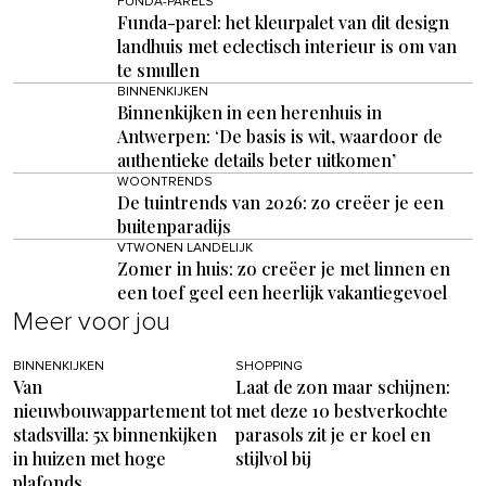
FUNDA-PARELS
Funda-parel: het kleurpalet van dit design
landhuis met eclectisch interieur is om van
te smullen
BINNENKIJKEN
Binnenkijken in een herenhuis in
Antwerpen: ‘De basis is wit, waardoor de
authentieke details beter uitkomen’
WOONTRENDS
De tuintrends van 2026: zo creëer je een
buitenparadijs
VTWONEN LANDELIJK
Zomer in huis: zo creëer je met linnen en
een toef geel een heerlijk vakantiegevoel
Meer voor jou
BINNENKIJKEN
SHOPPING
Van
Laat de zon maar schijnen:
nieuwbouwappartement tot
met deze 10 bestverkochte
stadsvilla: 5x binnenkijken
parasols zit je er koel en
in huizen met hoge
stijlvol bij
plafonds