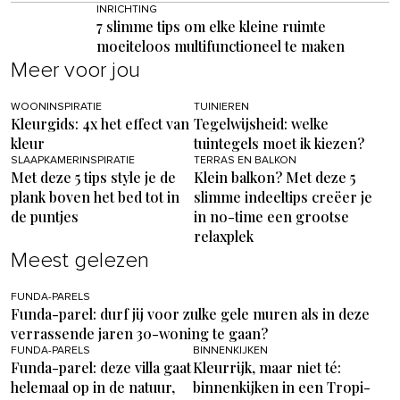
INRICHTING
7 slimme tips om elke kleine ruimte
moeiteloos multifunctioneel te maken
Meer voor jou
WOONINSPIRATIE
TUINIEREN
Kleurgids: 4x het effect van
Tegelwijsheid: welke
kleur
tuintegels moet ik kiezen?
SLAAPKAMERINSPIRATIE
TERRAS EN BALKON
Met deze 5 tips style je de
Klein balkon? Met deze 5
plank boven het bed tot in
slimme indeeltips creëer je
de puntjes
in no-time een grootse
relaxplek
Meest gelezen
FUNDA-PARELS
Funda-parel: durf jij voor zulke gele muren als in deze
verrassende jaren 30-woning te gaan?
FUNDA-PARELS
BINNENKIJKEN
Funda-parel: deze villa gaat
Kleurrijk, maar niet té:
helemaal op in de natuur,
binnenkijken in een Tropi-