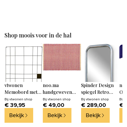
Shop moois voor in de hal
vtwonen
noo.ma
Spinder Design
no
Memobord met
handgeweven
spiegel Retro
Out
Draad - Fotorek -
katoenen deurmat
Spiegel - Groovy
Blu
Bij
vtwonen shop
Bij
vtwonen shop
Bij
vtwonen shop
Bij
v
€ 39,95
€ 49,00
€ 289,00
€ 
Wandrooster -
50-70 cm -
Chrome - 3 haken
Zwart wandrek-
terracotta, lila &
Bekijk
Bekijk
Bekijk
B
60x105cm
geel