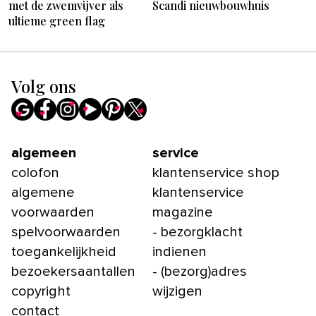
met de zwemvijver als
Scandi nieuwbouwhuis
ultieme green flag
Volg ons
algemeen
service
colofon
klantenservice shop
algemene
klantenservice
voorwaarden
magazine
spelvoorwaarden
- bezorgklacht
toegankelijkheid
indienen
bezoekersaantallen
- (bezorg)adres
copyright
wijzigen
contact