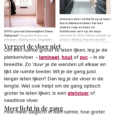
vtwonen weer verliefd op je huis |
Eva in Alblasserdam | hal met
zwarte trap en kast en
DIY10 special binnenkijken Dana
lichtbruine verf op de muur
Dijkgraaf
fotografie Dana van
vtwonen 12-2020 | Weer verliefd op
leeuwen, styling Ilona Jongepier
je huis | Styling: Eva van de Ven
Vergeet de vloer niet
Om een ruimte groter te laten lijken, leg je de
plankenvloer
–
laminaat
,
hout
of
pvc
–
in de
breedte. Zo ‘duw’ je de wanden uit elkaar en
lijkt de ruimte breder. Wil je de gang juist
langer laten lijken? Dan leg je de vloer in de
lengte. Wat ook helpt om de gang optisch
groter te laten lijken, is een
gietvloer
of
naadloze vloer.
Meer licht in de gang
Hoe meer daglicht in een ruimte, hoe groter