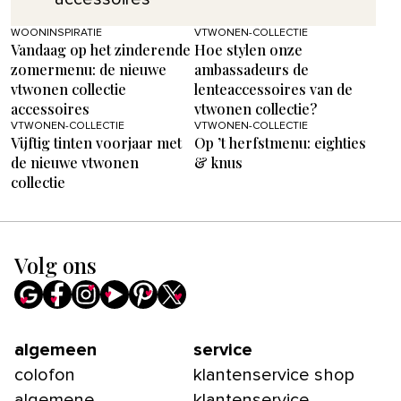
WOONINSPIRATIE
VTWONEN-COLLECTIE
Vandaag op het zinderende
Hoe stylen onze
zomermenu: de nieuwe
ambassadeurs de
vtwonen collectie
lenteaccessoires van de
accessoires
vtwonen collectie?
VTWONEN-COLLECTIE
VTWONEN-COLLECTIE
Vijftig tinten voorjaar met
Op ’t herfstmenu: eighties
de nieuwe vtwonen
& knus
collectie
Volg ons
algemeen
service
colofon
klantenservice shop
algemene
klantenservice