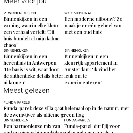
Meer voor jou
VTWONEN DESIGN
WOONINSPIRATIE
Binnenkijken in een
Een moderne uitbouw? Zo
woning waarin elke kleur
maak je er één geheel van
een verhaal vertelt: ‘Dit
met een oud huis
huis bundelt al mijn kalme
chaos’
BINNENKIJKEN
BINNENKIJKEN
Binnenkijken in een
Binnenkijken in een
herenhuis in Antwerpen:
kleurrijk appartement in
‘De basis is wit, waardoor
Amsterdam: ‘Ik vind het
de authentieke details beter
leuk om te
uitkomen’
experimenteren’
Meest gelezen
FUNDA-PARELS
Funda-parel: deze villa gaat helemaal op in de natuur, met
de zwemvijver als ultieme green flag
BINNENKIJKEN
FUNDA-PARELS
Een harmonieuze mix van
Funda-parel: durf jij voor
oud en nieuw: binnenkijken
zulke gele muren als in