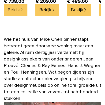
€ 738,00
€ 209,00
€ 489,00
€ 
Zwart - Set van 2
zacht - zwart -
neon - Rood
200 x 290 cm
Bekijk
Bekijk
Bekijk
B
Wie het huis van Mike Chen binnenstapt,
betreedt geen doorsnee woning maar een
galerie. Al ruim dertig jaar verzamelt hij
designklassiekers van onder anderen Jean
Prouvé, Charles & Ray Eames, Hans J. Wegner
en Poul Henningsen. Wat begon tijdens zijn
studie architectuur, nieuwsgierig schrijvend
over designmeubels op online fora, groeide uit
tot een collectie van zeven- tot achthonderd
stukken.