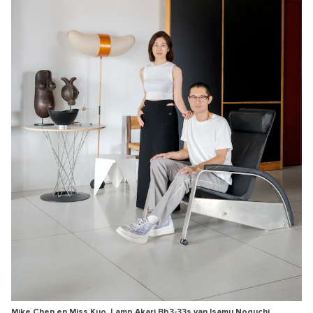
Mike Chen en Miss Kuo. Lamp Akari Bb3-33s van Isamu Noguchi.