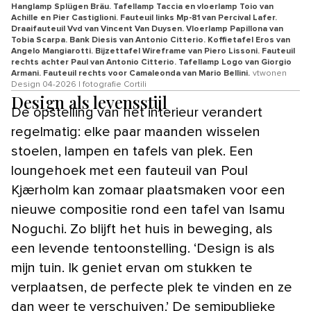
Hanglamp Splügen Bräu. Tafellamp Taccia en vloerlamp Toio van
Achille en Pier Castiglioni. Fauteuil links Mp-81 van Percival Lafer.
Draaifauteuil Vvd van Vincent Van Duysen. Vloerlamp Papillona van
Tobia Scarpa. Bank Diesis van Antonio Citterio. Koffietafel Eros van
Angelo Mangiarotti. Bijzettafel Wireframe van Piero Lissoni. Fauteuil
rechts achter Paul van Antonio Citterio. Tafellamp Logo van Giorgio
Armani. Fauteuil rechts voor Camaleonda van Mario Bellini.
vtwonen
Design 04-2026 | fotografie Cortili
Design als levensstijl
De opstelling van het interieur verandert
regelmatig: elke paar maanden wisselen
stoelen, lampen en tafels van plek. Een
loungehoek met een fauteuil van Poul
Kjærholm kan zomaar plaatsmaken voor een
nieuwe compositie rond een tafel van Isamu
Noguchi. Zo blijft het huis in beweging, als
een levende tentoonstelling. ‘Design is als
mijn tuin. Ik geniet ervan om stukken te
verplaatsen, de perfecte plek te vinden en ze
dan weer te verschuiven.’ De semipublieke