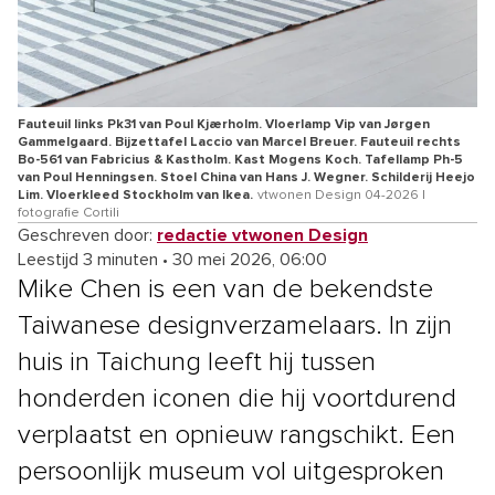
Fauteuil links Pk31 van Poul Kjærholm. Vloerlamp Vip van Jørgen
Gammelgaard. Bijzettafel Laccio van Marcel Breuer. Fauteuil rechts
Bo-561 van Fabricius & Kastholm. Kast Mogens Koch. Tafellamp Ph-5
van Poul Henningsen. Stoel China van Hans J. Wegner. Schilderij Heejo
Lim. Vloerkleed Stockholm van Ikea.
vtwonen Design 04-2026 |
fotografie Cortili
Geschreven door:
redactie vtwonen Design
Leestijd 3 minuten
•
30 mei 2026, 06:00
Mike Chen is een van de bekendste
Taiwanese designverzamelaars. In zijn
huis in Taichung leeft hij tussen
honderden iconen die hij voortdurend
verplaatst en opnieuw rangschikt. Een
persoonlijk museum vol uitgesproken