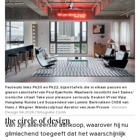
Fauteuils links Pk20 en Pk22, bijzettafels die in elkaar passen en
glazen salontafel van Poul Kjærholm. Maatwerk neonlicht met Eames’
iconische citaat Take your pleasure seriously. Keuken V1 van Vipp.
Hanglamp Runda Led Suspended van Luminii. Barkrukken Ch58 van
Hans J. Wegner. Wandsculptuur Aerator van Jean Prouvé.
vtwonen
Design 04-2026 | fotografie Cortili
the circle of design
Van zijn allereerste aankoop, waarover hij nu
glimlachend toegeeft dat het waarschijnlijk