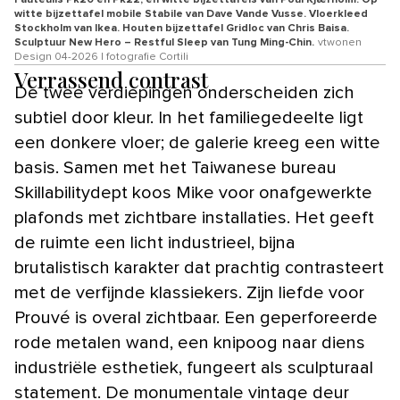
Fauteuils Pk20 en Pk22, en witte bijzettafels van Poul Kjærholm. Op
witte bijzettafel mobile Stabile van Dave Vande Vusse. Vloerkleed
Stockholm van Ikea. Houten bijzettafel Gridloc van Chris Baisa.
Sculptuur New Hero – Restful Sleep van Tung Ming-Chin.
vtwonen
Design 04-2026 | fotografie Cortili
Verrassend contrast
De twee verdiepingen onderscheiden zich
subtiel door kleur. In het familiegedeelte ligt
een donkere vloer; de galerie kreeg een witte
basis. Samen met het Taiwanese bureau
Skillabilitydept koos Mike voor onafgewerkte
plafonds met zichtbare installaties. Het geeft
de ruimte een licht industrieel, bijna
brutalistisch karakter dat prachtig contrasteert
met de verfijnde klassiekers. Zijn liefde voor
Prouvé is overal zichtbaar. Een geperforeerde
rode metalen wand, een knipoog naar diens
industriële esthetiek, fungeert als sculpturaal
statement. De monumentale vintage deur