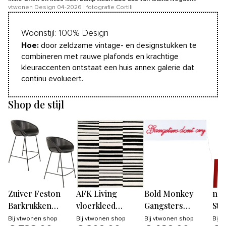
vtwonen Design 04-2026 | fotografie Cortili
Woonstijl: 100% Design
Hoe:
door zeldzame vintage- en designstukken te
combineren met rauwe plafonds en krachtige
kleuraccenten ontstaat een huis annex galerie dat
continu evolueert.
Shop de stijl
Zuiver Feston
AFK Living
Bold Monkey
no
Barkrukken
vloerkleed
Gangsters
Sto
rugleuning 65 cm
Interval - zeer
wandlamp LED
Re
Bij
vtwonen shop
Bij
vtwonen shop
Bij
vtwonen shop
Bij
v