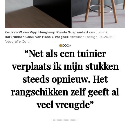
Keuken V1 van Vipp.Hanglamp Runda Suspended van Luminii.
Barkrukken Ch58 van Hans J. Wegner.
vtwonen Design 04-2026 |
Mi
fotografie Cortili
De
“
Net als een tuinier
verplaats ik mijn stukken
steeds opnieuw. Het
rangschikken zelf geeft al
veel vreugde
”