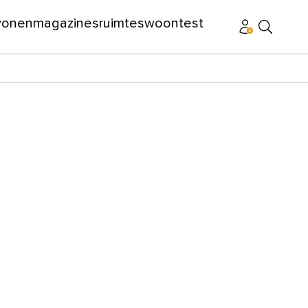
wonen
magazines
ruimtes
woontest