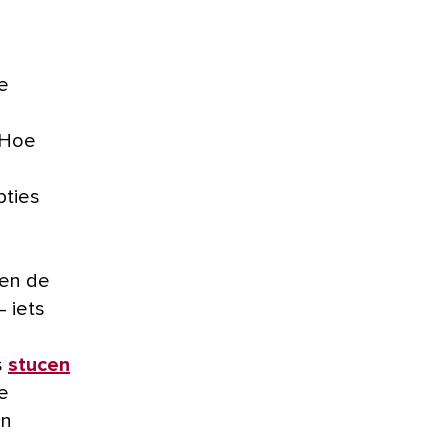
. Hoe
pties
ten de
 iets
s
stucen
le
en