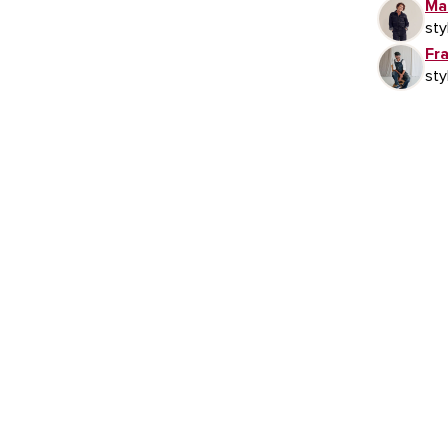
Ma
sty
Fr
sty