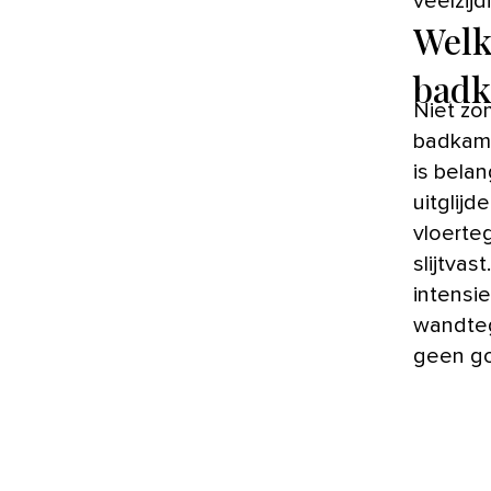
veelzijd
Welk
badk
Niet zo
badkame
is bela
uitglij
vloerte
slijtva
intensie
wandteg
geen go