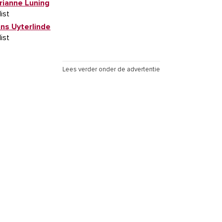
rianne Luning
list
ans Uyterlinde
list
Lees verder onder de advertentie