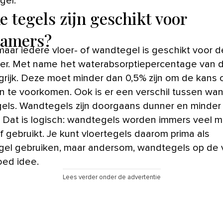
iger.
e tegels zijn geschikt voor
amers?
maar iedere vloer- of wandtegel is geschikt voor d
r. Met name het waterabsorptiepercentage van d
ngrijk. Deze moet minder dan 0,5% zijn om de kans 
den te voorkomen. Ook is er een verschil tussen wa
gels. Wandtegels zijn doorgaans dunner en minder
st. Dat is logisch: wandtegels worden immers veel m
f gebruikt. Je kunt vloertegels daarom prima als
el gebruiken, maar andersom, wandtegels op de vl
ed idee.
Lees verder onder de advertentie