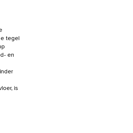
e
e tegel
op
nd- en
inder
oer, is