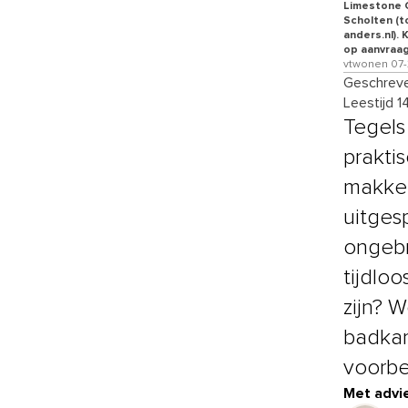
Limestone C
Scholten (t
anders.nl).
op aanvraag
vtwonen 07-2
Geschreve
Leestijd 1
Tegels 
prakti
makkel
uitges
ongebr
tijdlo
zijn? 
badkam
voorbe
Met advie