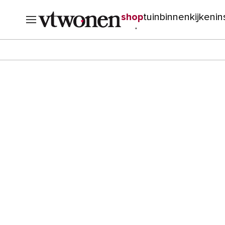
shop
tuin
binnenkijken
in
verbouwen
cursussen
o