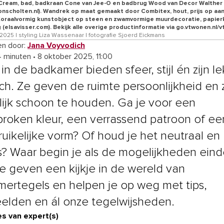
ream, bad, badkraan Cone van Jee-O en badbrug Wood van Decor Walther 
onscholten.nl). Wandrek op maat gemaakt door Combitex, hout, prijs op aa
 Koraalvormig kunstobject op steen en zwamvormige muurdecoratie, papierk
 (elsavisser.com). Bekijk alle overige productinformatie via go.vtwonen.nl/
025 | styling Liza Wassenaar | fotografie Sjoerd Eickmans
n door:
Jana Voyvodich
4 minuten
•
8 oktober 2025, 11:00
in de badkamer bieden sfeer, stijl én zijn l
sch. Ze geven de ruimte persoonlijkheid en z
ijk schoon te houden. Ga je voor een
proken kleur, een verrassend patroon of ee
uikelijke vorm? Of houd je het neutraal en
os? Waar begin je als de mogelijkheden ein
We geven een kijkje in de wereld van
ertegels en helpen je op weg met tips,
elden en ál onze tegelwijsheden.
s van expert(s)