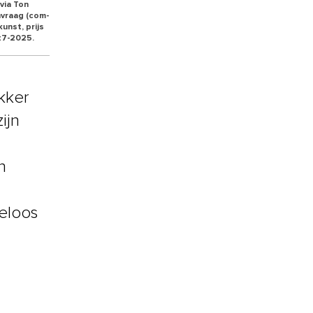
via Ton
nvraag (com-
unst, prijs
vt7-2025.
ekker
ijn
n
deloos