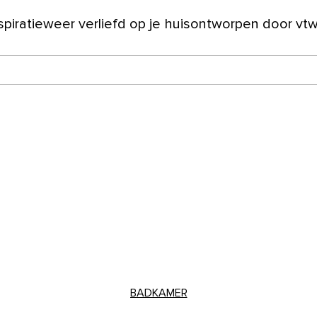
spiratie
weer verliefd op je huis
ontworpen door vt
ver ons
BADKAMER