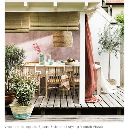
vtwonen | fotografie Sjoerd Eickmans | styling Moniek Visser