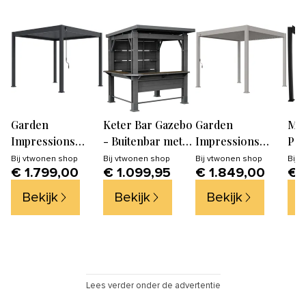
Garden
Keter Bar Gazebo
Garden
MI
Impressions
- Buitenbar met
Impressions
Per
Pergola
overkapping -
Pergola
Del
Bij
vtwonen shop
Bij
vtwonen shop
Bij
vtwonen shop
Bij
v
€ 1.799,00
€ 1.099,95
€ 1.849,00
€ 
bioclimatic
200x230x238cm -
bioclimatic
Ant
tuinpaviljoen
Antraciet/Walnut
tuinpaviljoen
Bekijk
Bekijk
Bekijk
B
300x300xH255 cm
300x300xH255 cm
- antraciet
- zand
Lees verder onder de advertentie