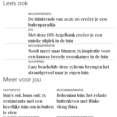
Lees ook
WOONTRENDS
De tuintrends van 2026: zo creëer je een
buitenparadijs
DIY
Met deze DIY-tegelbank creëer je een
unieke zitplek in de tuin
WOONINSPIRATIE
Nooit meer naar binnen: 7x inspiratie voor
een knusse tweede woonkamer in de tuin
SHOPPING
Lazy beachclub: deze 15 items brengen het
strandgevoel naar je eigen tuin
Meer voor jou
HOTSPOTS
WOONINSPIRATIE
Sun’s out, buns out: 7x
Bohemian tuin: het relaxte
restaurants met een
buitenleven met flinke
heerlijke tuin om in buiten
vleug Ibiza
te eten