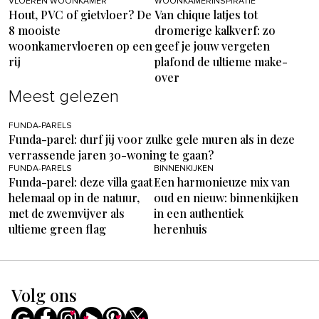
VLOEREN WOONKAMER
WOONKAMERINSPIRATIE
Hout, PVC of gietvloer? De
Van chique latjes tot
8 mooiste
dromerige kalkverf: zo
woonkamervloeren op een
geef je jouw vergeten
rij
plafond de ultieme make-
over
Meest gelezen
FUNDA-PARELS
Funda-parel: durf jij voor zulke gele muren als in deze
verrassende jaren 30-woning te gaan?
FUNDA-PARELS
BINNENKIJKEN
Funda-parel: deze villa gaat
Een harmonieuze mix van
helemaal op in de natuur,
oud en nieuw: binnenkijken
met de zwemvijver als
in een authentiek
ultieme green flag
herenhuis
Volg ons