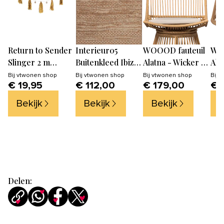
Return to Sender
Interieur05
WOOOD fauteuil
WO
Slinger 2 m
Buitenkleed Ibiza
Alatna - Wicker -
Ala
okergeel
Oos Jute
Naturel -
Nat
Bij
vtwonen shop
Bij
vtwonen shop
Bij
vtwonen shop
Bij
v
€ 19,95
€ 112,00
€ 179,00
€ 
bohemian
80x64x53
Bekijk
Bekijk
Bekijk
B
Delen: