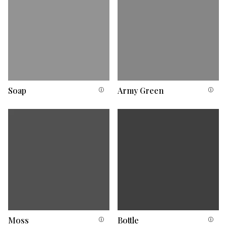
Soap
Army Green
Moss
Bottle