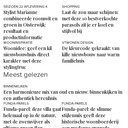
SEIZOEN 22 AFLEVERING 4
SHOPPING
Stylist Marianne
Laat de zon maar schijnen:
combineerde roomwit en
met deze 10 bestverkochte
groen in Oisterwijk:
parasols zit je er koel en
resultaat en
stijlvol bij
productinformatie
WOONINSPIRATIE
VTWONEN DESIGN
Woonidee: geef een kil
De kleurcode gekraakt: van
nieuwbouwhuis direct
kille nieuwbouw naar warm
karakter met deze
familiehuis
stylingtruc
Meest gelezen
BINNENKIJKEN
Een harmonieuze mix van oud en nieuw: binnenkijken in
een authentiek herenhuis
FUNDA-PARELS
FUNDA-PARELS
Funda-parel: deze villa gaat
Funda-parel: de slimme
helemaal op in de natuur,
stijlenmix geeft deze
met de zwemvijver als
historische woonboerderij
ultieme green flag
een moderne upgrade