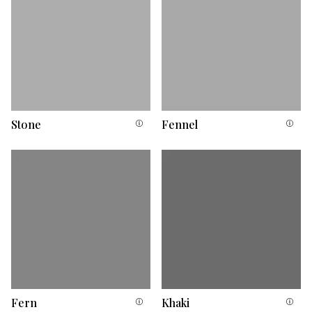
Stone
Fennel
Fern
Khaki