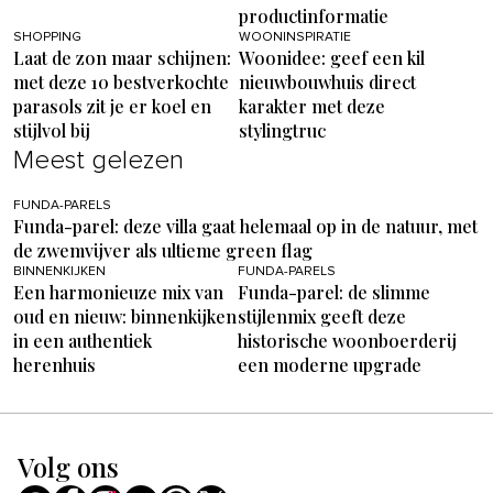
productinformatie
SHOPPING
WOONINSPIRATIE
Laat de zon maar schijnen:
Woonidee: geef een kil
met deze 10 bestverkochte
nieuwbouwhuis direct
parasols zit je er koel en
karakter met deze
stijlvol bij
stylingtruc
Meest gelezen
FUNDA-PARELS
Funda-parel: deze villa gaat helemaal op in de natuur, met
de zwemvijver als ultieme green flag
BINNENKIJKEN
FUNDA-PARELS
Een harmonieuze mix van
Funda-parel: de slimme
oud en nieuw: binnenkijken
stijlenmix geeft deze
in een authentiek
historische woonboerderij
herenhuis
een moderne upgrade
Volg ons