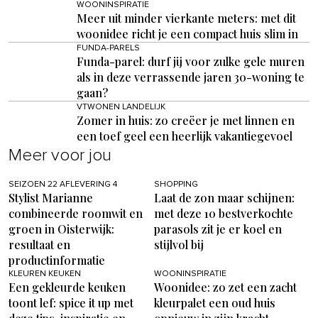
WOONINSPIRATIE
Meer uit minder vierkante meters: met dit
woonidee richt je een compact huis slim in
FUNDA-PARELS
Funda-parel: durf jij voor zulke gele muren
als in deze verrassende jaren 30-woning te
gaan?
VTWONEN LANDELIJK
Zomer in huis: zo creëer je met linnen en
een toef geel een heerlijk vakantiegevoel
Meer voor jou
SEIZOEN 22 AFLEVERING 4
SHOPPING
Stylist Marianne
Laat de zon maar schijnen:
combineerde roomwit en
met deze 10 bestverkochte
groen in Oisterwijk:
parasols zit je er koel en
resultaat en
stijlvol bij
productinformatie
KLEUREN KEUKEN
WOONINSPIRATIE
Een gekleurde keuken
Woonidee: zo zet een zacht
toont lef: spice it up met
kleurpalet een oud huis