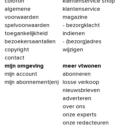
colofon
klantenservice shop
algemene
klantenservice
voorwaarden
magazine
spelvoorwaarden
- bezorgklacht
toegankelijkheid
indienen
bezoekersaantallen
- (bezorg)adres
copyright
wijzigen
contact
mijn omgeving
meer vtwonen
mijn account
abonneren
mijn abonnement(en)
losse verkoop
nieuwsbrieven
adverteren
over ons
onze experts
onze redacteuren