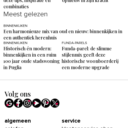
deze tips, inspiratie en
opnieuw in zijn kracht
combinaties
Meest gelezen
BINNENKIJKEN
Een harmonieuze mix van oud en nieuw: binnenkijken in
een authentiek herenhuis
BINNENKIJKEN
FUNDA-PARELS
Historisch én modern:
Funda-parel: de slimme
binnenkijken in een ruim
stijlenmix geeft deze
100 jaar oude stadswoning
historische woonboerderij
in Puglia
een moderne upgrade
Volg ons
algemeen
service