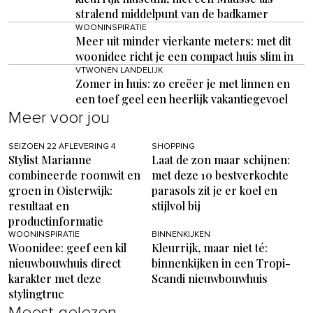
stralend middelpunt van de badkamer
WOONINSPIRATIE
Meer uit minder vierkante meters: met dit
woonidee richt je een compact huis slim in
VTWONEN LANDELIJK
Zomer in huis: zo creëer je met linnen en
een toef geel een heerlijk vakantiegevoel
Meer voor jou
SEIZOEN 22 AFLEVERING 4
SHOPPING
Stylist Marianne
Laat de zon maar schijnen:
combineerde roomwit en
met deze 10 bestverkochte
groen in Oisterwijk:
parasols zit je er koel en
resultaat en
stijlvol bij
productinformatie
WOONINSPIRATIE
BINNENKIJKEN
Woonidee: geef een kil
Kleurrijk, maar niet té:
nieuwbouwhuis direct
binnenkijken in een Tropi-
karakter met deze
Scandi nieuwbouwhuis
stylingtruc
Meest gelezen