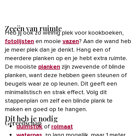
Zeeën van ruimte
Heb jij ook zo weinig plek voor kookboeken,
fotolijsten
en mooie
vazen
? Aan de wand heb
je meer plek dan je denkt. Hang een of
meerdere planken op en je hebt extra ruimte.
De mooiste
planken
zijn zwevende of blinde
planken, want deze hebben geen steunen of
beugels waar ze op leunen. Dit geeft een
minimalistisch en strak effect. Volg dit
stappenplan om zelf een blinde plank te
maken en goed op te hangen.
Dit heb je nodig
Gereedschap
duimstok
of
rolmaat
waterpas
, zo lang mogelijk, maar 1 meter