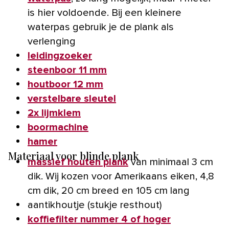
is hier voldoende. Bij een kleinere
waterpas gebruik je de plank als
verlenging
leidingzoeker
steenboor 11 mm
houtboor 12 mm
verstelbare sleutel
2x lijmklem
boormachine
hamer
Materiaal voor blinde plank
massief houten plank
van minimaal 3 cm
dik. Wij kozen voor Amerikaans eiken, 4,8
cm dik, 20 cm breed en 105 cm lang
aantikhoutje (stukje resthout)
koffiefilter nummer 4 of hoger