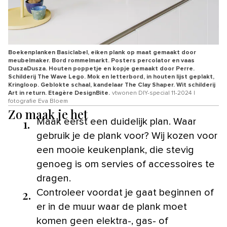
Boekenplanken Basiclabel, eiken plank op maat gemaakt door
meubelmaker. Bord rommelmarkt. Posters percolator en vaas
DuszaDusza. Houten poppetje en kopje gemaakt door Perre.
Schilderij The Wave Lego. Mok en letterbord, in houten lijst geplakt,
Kringloop. Geblokte schaal, kandelaar The Clay Shaper. Wit schilderij
Art in return. Etagère DesignBite.
vtwonen DIY-special 11-2024 |
fotografie Eva Bloem
Zo maak je het
1.
Maak eerst een duidelijk plan. Waar
gebruik je de plank voor? Wij kozen voor
een mooie keukenplank, die stevig
genoeg is om servies of accessoires te
dragen.
2.
Controleer voordat je gaat beginnen of
er in de muur waar de plank moet
komen geen elektra-, gas- of