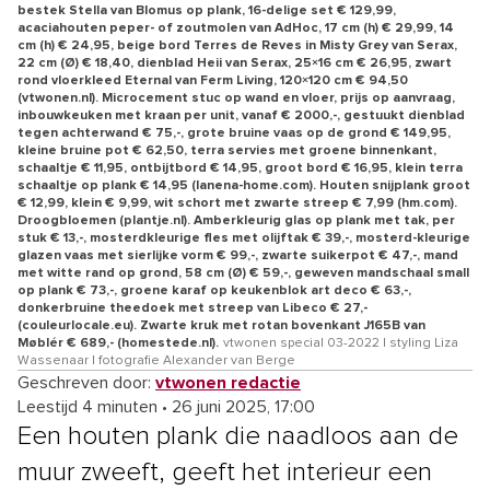
bestek Stella van Blomus op plank, 16-delige set € 129,99,
acaciahouten peper- of zoutmolen van AdHoc, 17 cm (h) € 29,99, 14
cm (h) € 24,95, beige bord Terres de Reves in Misty Grey van Serax,
22 cm (Ø) € 18,40, dienblad Heii van Serax, 25×16 cm € 26,95, zwart
rond vloerkleed Eternal van Ferm Living, 120×120 cm € 94,50
(vtwonen.nl). Microcement stuc op wand en vloer, prijs op aanvraag,
inbouwkeuken met kraan per unit, vanaf € 2000,-, gestuukt dienblad
tegen achterwand € 75,-, grote bruine vaas op de grond € 149,95,
kleine bruine pot € 62,50, terra servies met groene binnenkant,
schaaltje € 11,95, ontbijtbord € 14,95, groot bord € 16,95, klein terra
schaaltje op plank € 14,95 (lanena-home.com). Houten snijplank groot
€ 12,99, klein € 9,99, wit schort met zwarte streep € 7,99 (hm.com).
Droogbloemen (plantje.nl). Amberkleurig glas op plank met tak, per
stuk € 13,-, mosterdkleurige fles met olijftak € 39,-, mosterd-kleurige
glazen vaas met sierlijke vorm € 99,-, zwarte suikerpot € 47,-, mand
met witte rand op grond, 58 cm (Ø) € 59,-, geweven mandschaal small
op plank € 73,-, groene karaf op keukenblok art deco € 63,-,
donkerbruine theedoek met streep van Libeco € 27,-
(couleurlocale.eu). Zwarte kruk met rotan bovenkant J165B van
Møblér € 689,- (homestede.nl).
vtwonen special 03-2022 | styling Liza
Wassenaar | fotografie Alexander van Berge
Geschreven door:
vtwonen redactie
Leestijd 4 minuten
•
26 juni 2025, 17:00
Een houten plank die naadloos aan de
muur zweeft, geeft het interieur een