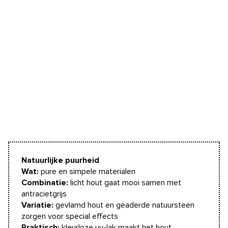
Natuurlijke puurheid
Wat:
pure en simpele materialen
Combinatie:
licht hout gaat mooi samen met
antracietgrijs
Variatie:
gevlamd hout en geaderde natuursteen
zorgen voor special effects
Praktisch:
kleurloze uv-lak maakt het hout