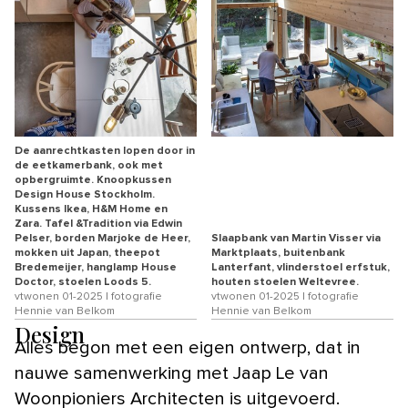
De aanrechtkasten lopen door in
de eetkamerbank, ook met
opbergruimte. Knoopkussen
Design House Stockholm.
Kussens Ikea, H&M Home en
Zara. Tafel &Tradition via Edwin
Pelser, borden Marjoke de Heer,
Slaapbank van Martin Visser via
mokken uit Japan, theepot
Marktplaats, buitenbank
Bredemeijer, hanglamp House
Lanterfant, vlinderstoel erfstuk,
Doctor, stoelen Loods 5.
houten stoelen Weltevree.
vtwonen 01-2025 | fotografie
vtwonen 01-2025 | fotografie
Hennie van Belkom
Hennie van Belkom
Design
Alles begon met een eigen ontwerp, dat in
nauwe samenwerking met Jaap Le van
Woonpioniers Architecten is uitgevoerd.