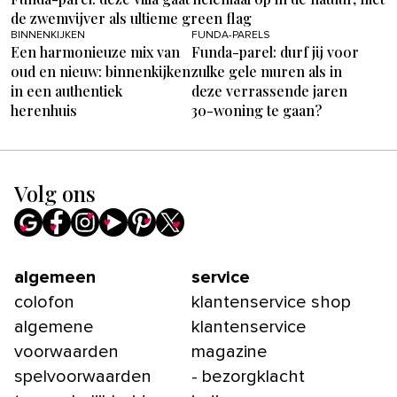
de zwemvijver als ultieme green flag
BINNENKIJKEN
FUNDA-PARELS
Een harmonieuze mix van
Funda-parel: durf jij voor
oud en nieuw: binnenkijken
zulke gele muren als in
in een authentiek
deze verrassende jaren
herenhuis
30-woning te gaan?
Volg ons
algemeen
service
colofon
klantenservice shop
algemene
klantenservice
voorwaarden
magazine
spelvoorwaarden
- bezorgklacht