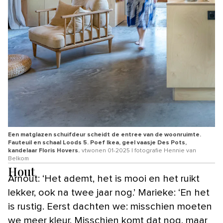
Een matglazen schuifdeur scheidt de entree van de woonruimte.
Fauteuil en schaal Loods 5. Poef Ikea, geel vaasje Des Pots,
kandelaar Floris Hovers.
vtwonen 01-2025 | fotografie Hennie van
Belkom
Hout
Arnout: ‘Het ademt, het is mooi en het ruikt
lekker, ook na twee jaar nog.’ Marieke: ‘En het
is rustig. Eerst dachten we: misschien moeten
we meer kleur. Misschien komt dat nog, maar