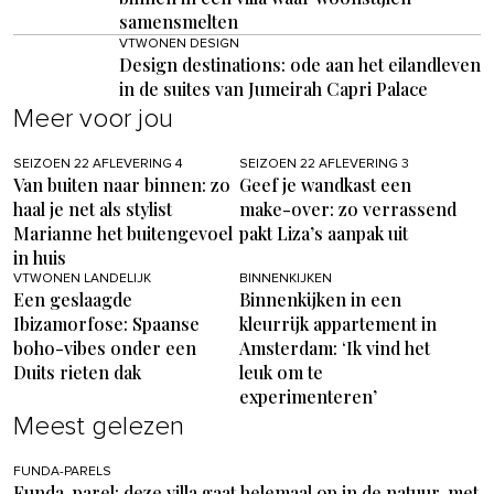
samensmelten
VTWONEN DESIGN
Design destinations: ode aan het eilandleven
in de suites van Jumeirah Capri Palace
Meer voor jou
SEIZOEN 22 AFLEVERING 4
SEIZOEN 22 AFLEVERING 3
Van buiten naar binnen: zo
Geef je wandkast een
haal je net als stylist
make-over: zo verrassend
Marianne het buitengevoel
pakt Liza’s aanpak uit
in huis
VTWONEN LANDELIJK
BINNENKIJKEN
Een geslaagde
Binnenkijken in een
Ibizamorfose: Spaanse
kleurrijk appartement in
boho-vibes onder een
Amsterdam: ‘Ik vind het
Duits rieten dak
leuk om te
experimenteren’
Meest gelezen
FUNDA-PARELS
Funda-parel: deze villa gaat helemaal op in de natuur, met