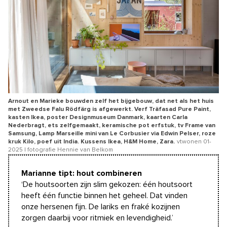
Arnout en Marieke bouwden zelf het bijgebouw, dat net als het huis
met Zweedse Falu Rödfärg is afgewerkt. Verf Träfasad Pure Paint,
kasten Ikea, poster Designmuseum Danmark, kaarten Carla
Nederbragt, ets zelfgemaakt, keramische pot erfstuk, tv Frame van
Samsung, Lamp Marseille mini van Le Corbusier via Edwin Pelser, roze
kruk Kilo, poef uit India. Kussens Ikea, H&M Home, Zara.
vtwonen 01-
2025 | fotografie Hennie van Belkom
Marianne tipt: hout combineren
‘De houtsoorten zijn slim gekozen: één houtsoort
heeft één functie binnen het geheel. Dat vinden
onze hersenen fijn. De lariks en fraké kozijnen
zorgen daarbij voor ritmiek en levendigheid.’