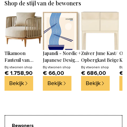
Shop de stijl van de bewoners
Tikamoon
Japandi - Nordic +
Zuiver June Kast/
OY
Fauteuil van
Japanese Design
Opbergkast Beige
Koj
massief teak en
II - PSTR studio
Bij
vtwonen shop
Bij
vtwonen shop
Bij
vtwonen shop
Bij
v
€ 1.758,90
€ 66,00
€ 686,00
€ 
stof - Beige
Kunst Poster
Bekijk
Bekijk
Bekijk
B
Bewoners