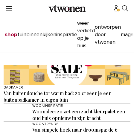
weer
ontworpen
verliefd
shop
tuin
binnenkijken
inspiratie
door
maga
op je
vtwonen
huis
BADKAMER
Van buitendouche tot warm bad: zo creëer je een
buitenbadkamer in eigen tuin
WOONINSPIRATIE
Woonidee: zo zet een zacht kleurpalet een
oud huis opnieuw in zijn kracht
WOONTRENDS
Van simpele hoek naar droomspa: de 6