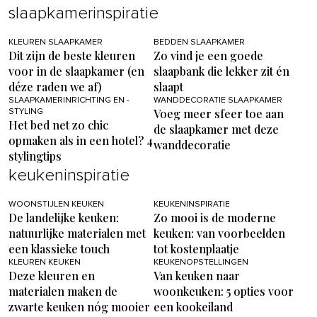
slaapkamerinspiratie
KLEUREN SLAAPKAMER
BEDDEN SLAAPKAMER
Dit zijn de beste kleuren
Zo vind je een goede
voor in de slaapkamer (en
slaapbank die lekker zit én
déze raden we af)
slaapt
SLAAPKAMERINRICHTING EN -
WANDDECORATIE SLAAPKAMER
Voeg meer sfeer toe aan
STYLING
Het bed net zo chic
de slaapkamer met deze
opmaken als in een hotel? 4
wanddecoratie
stylingtips
keukeninspiratie
WOONSTIJLEN KEUKEN
KEUKENINSPIRATIE
De landelijke keuken:
Zo mooi is de moderne
natuurlijke materialen met
keuken: van voorbeelden
een klassieke touch
tot kostenplaatje
KLEUREN KEUKEN
KEUKENOPSTELLINGEN
Deze kleuren en
Van keuken naar
materialen maken de
woonkeuken: 5 opties voor
zwarte keuken nóg mooier
een kookeiland