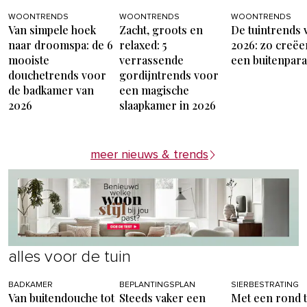
WOONTRENDS
WOONTRENDS
WOONTRENDS
Van simpele hoek
Zacht, groots en
De tuintrends 
naar droomspa: de 6
relaxed: 5
2026: zo creëer
mooiste
verrassende
een buitenpara
douchetrends voor
gordijntrends voor
de badkamer van
een magische
2026
slaapkamer in 2026
meer nieuws & trends
alles voor de tuin
BADKAMER
BEPLANTINGSPLAN
SIERBESTRATING
Van buitendouche tot
Steeds vaker een
Met een rond 