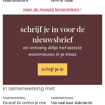
samensmelten
1908 in Tijnje
meer de mooiste binnenkijkers
schrijf je in voor de
nieuwsbrief
en ontvang altijd het laatste
woonnieuws in je inbox
schrijf je in
in samenwerking met
SAMENWERKING
SAMENWERKING
En zen! Zo creëer je een
Van saai naar statement: