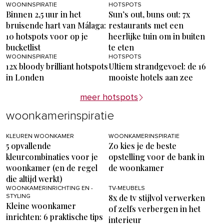
WOONINSPIRATIE
HOTSPOTS
Binnen 2,5 uur in het
Sun’s out, buns out: 7x
bruisende hart van Málaga:
restaurants met een
10 hotspots voor op je
heerlijke tuin om in buiten
bucketlist
te eten
WOONINSPIRATIE
HOTSPOTS
12x bloody brilliant hotspots
Ultiem strandgevoel: de 16
in Londen
mooiste hotels aan zee
meer hotspots
woonkamerinspiratie
KLEUREN WOONKAMER
WOONKAMERINSPIRATIE
5 opvallende
Zo kies je de beste
kleurcombinaties voor je
opstelling voor de bank in
woonkamer (en de regel
de woonkamer
die altijd werkt)
WOONKAMERINRICHTING EN -
TV-MEUBELS
8x de tv stijlvol verwerken
STYLING
Kleine woonkamer
of zelfs verbergen in het
inrichten: 6 praktische tips
interieur