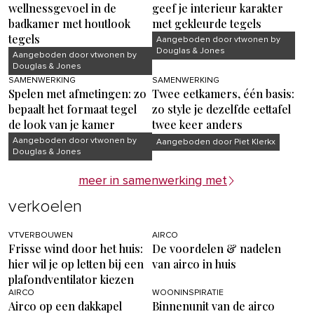
wellnessgevoel in de
geef je interieur karakter
badkamer met houtlook
met gekleurde tegels
tegels
Aangeboden door vtwonen by
Douglas & Jones
Aangeboden door vtwonen by
Douglas & Jones
SAMENWERKING
SAMENWERKING
Spelen met afmetingen: zo
Twee eetkamers, één basis:
bepaalt het formaat tegel
zo style je dezelfde eettafel
de look van je kamer
twee keer anders
Aangeboden door vtwonen by
Aangeboden door Piet Klerkx
Douglas & Jones
meer in samenwerking met
verkoelen
VTVERBOUWEN
AIRCO
Frisse wind door het huis:
De voordelen & nadelen
hier wil je op letten bij een
van airco in huis
plafondventilator kiezen
AIRCO
WOONINSPIRATIE
Airco op een dakkapel
Binnenunit van de airco