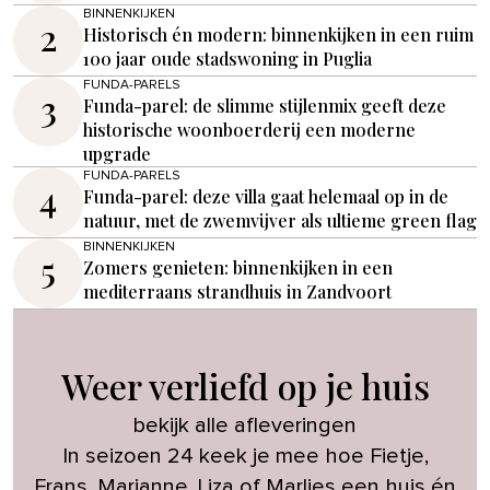
BINNENKIJKEN
2
Historisch én modern: binnenkijken in een ruim
100 jaar oude stadswoning in Puglia
FUNDA-PARELS
3
Funda-parel: de slimme stijlenmix geeft deze
historische woonboerderij een moderne
upgrade
FUNDA-PARELS
4
Funda-parel: deze villa gaat helemaal op in de
natuur, met de zwemvijver als ultieme green flag
BINNENKIJKEN
5
Zomers genieten: binnenkijken in een
mediterraans strandhuis in Zandvoort
Weer verliefd op je huis
bekijk alle afleveringen
In seizoen 24 keek je mee hoe Fietje,
Frans, Marianne, Liza of Marlies een huis én